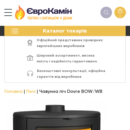
0
КАМІНИ
Каталог товарів
ПЕЧІ
БІОКАМІНИ
Офіційний представник провідних
ЕЛЕКТРОКАМІНИ
європейських виробників
РЕШІТКИ
Широкий ассортимент,
висока
АКСЕСУАРИ
якість
і
надійність
гарантовано
ХІМІЯ
Безкоштовні консультації, офіційна
МОНТАЖ
гарантія від виробника
ЕНЕРГОСИСТЕМИ
Головна
Печі
Чавунна піч Dovre BOW/WB