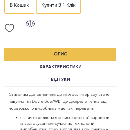
В Кошик
Купити В 1 Клік
ОПИС
ХАРАКТЕРИСТИКИ
ВІДГУКИ
Стильним доповненням до якогось інтер'єру стане
чавунна піч Dovre Bow/WB. Це джерело тепла від
норвезького виробника має такі переваги:
піч виготовляється із високоякісної сировини
із застосуванням сучасних технологій
виробництва, тому відповідає всім існуючим