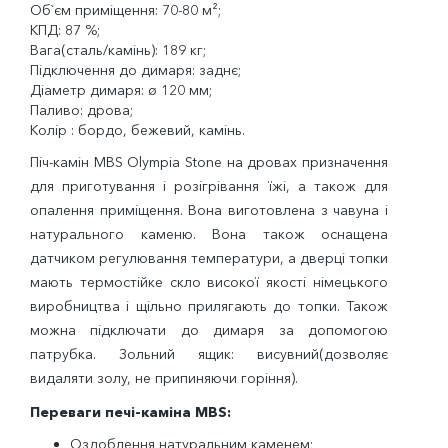
Об`єм приміщення: 70-80 м²;
КПД: 87 %;
Вага(сталь/камінь): 189 кг;
Підключення до димаря: заднє;
Діаметр димаря: ø 120 мм;
Паливо: дрова;
Колір : бордо, бежевий, камінь.
Піч-камін MBS Olympia Stone на дровах призначення
для приготування і розігрівання їжі, а також для
опалення приміщення. Вона виготовлена з чавуна і
натурального каменю. Вона також оснащена
датчиком регулювання температури, а дверці топки
мають термостійке скло високої якості німецького
виробництва і щільно прилягають до топки. Також
можна підключати до димаря за допомогою
патрубка. Зольний ящик: висувний(дозволяє
видаляти золу, не припиняючи горіння).
Переваги печі-каміна MBS:
Оздоблення натуральним каменем;