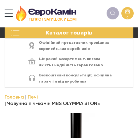
0
КАМІНИ
Каталог товарів
ПЕЧІ
БІОКАМІНИ
Офіційний представник провідних
ЕЛЕКТРОКАМІНИ
європейських виробників
РЕШІТКИ
Широкий ассортимент,
висока
АКСЕСУАРИ
якість
і
надійність
гарантовано
ХІМІЯ
Безкоштовні консультації, офіційна
МОНТАЖ
гарантія від виробника
ЕНЕРГОСИСТЕМИ
Головна
Печі
Чавунна піч-камін MBS OLYMPIA STONE