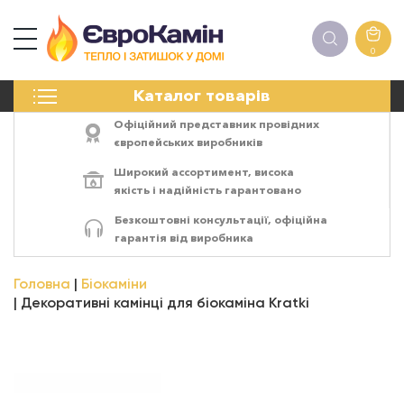
0
КАМІНИ
Каталог товарів
ПЕЧІ
БІОКАМІНИ
Офіційний представник провідних
ЕЛЕКТРОКАМІНИ
європейських виробників
РЕШІТКИ
Широкий ассортимент,
висока
АКСЕСУАРИ
якість
і
надійність
гарантовано
ХІМІЯ
Безкоштовні консультації, офіційна
МОНТАЖ
гарантія від виробника
ЕНЕРГОСИСТЕМИ
Головна
Біокаміни
Декоративні камінці для біокаміна Kratki