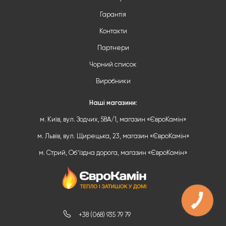
Гарантія
Контакти
Партнери
Чорний список
Виробники
Наші магазини:
м. Київ, вул. Зодчих, 58А/1, магазин «ЄвроКамін»
м. Львів, вул. Щирецька, 23, магазин «ЄвроКамін»
м. Стрий, Обʼїздна дорога, магазин «ЄвроКамін»
КНОПКА
ЗВ'ЯЗКУ
+38 (068) 935 79 79