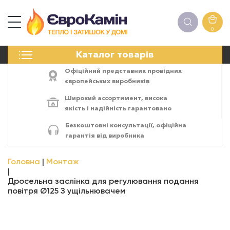
0
КАМІНИ
Каталог товарів
ПЕЧІ
БІОКАМІНИ
Офіційний представник провідних
ЕЛЕКТРОКАМІНИ
європейських виробників
РЕШІТКИ
Широкий ассортимент,
висока
АКСЕСУАРИ
якість
і
надійність
гарантовано
ХІМІЯ
Безкоштовні консультації, офіційна
МОНТАЖ
гарантія від виробника
ЕНЕРГОСИСТЕМИ
Головна
Монтаж
Дросельна заслінка для регулювання подання
повітря Ø125 З ущільнювачем