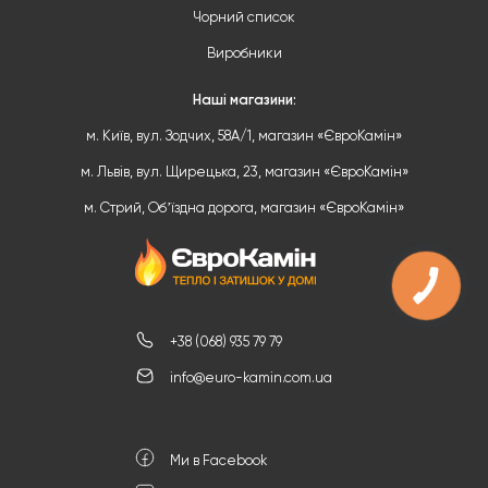
Чорний список
Виробники
Наші магазини:
м. Київ, вул. Зодчих, 58А/1, магазин «ЄвроКамін»
м. Львів, вул. Щирецька, 23, магазин «ЄвроКамін»
м. Стрий, Обʼїздна дорога, магазин «ЄвроКамін»
+38 (068) 935 79 79
info@euro-kamin.com.ua
Ми в Facebook