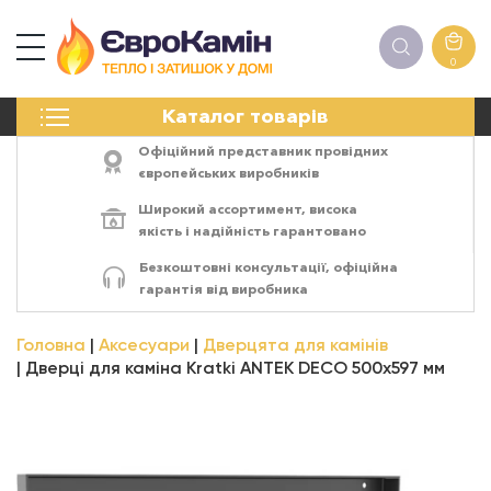
0
КАМІНИ
Каталог товарів
ПЕЧІ
БІОКАМІНИ
Офіційний представник провідних
ЕЛЕКТРОКАМІНИ
європейських виробників
РЕШІТКИ
Широкий ассортимент,
висока
АКСЕСУАРИ
якість
і
надійність
гарантовано
ХІМІЯ
Безкоштовні консультації, офіційна
МОНТАЖ
гарантія від виробника
ЕНЕРГОСИСТЕМИ
Головна
Аксесуари
Дверцята для камінів
Дверці для каміна Kratki ANTEK DECO 500x597 мм