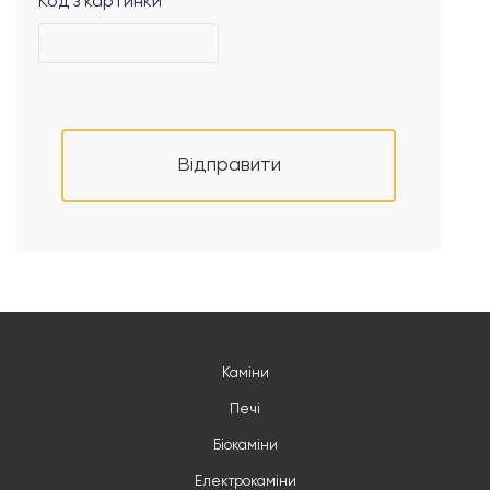
Код з картинки
Відправити
Каміни
Печі
Біокаміни
Електрокаміни