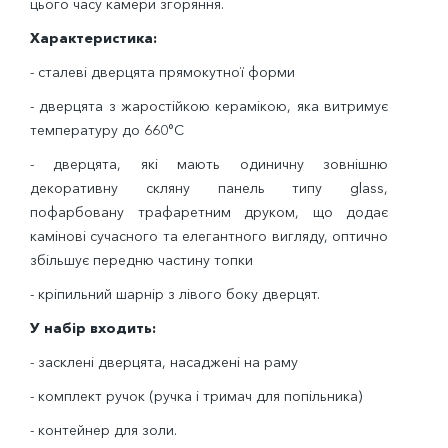
цього часу камери згоряння.
Характеристика:
- сталеві дверцята прямокутної форми
- дверцята з жаростійкою керамікою, яка витримує
температуру до 660°С
- дверцята, які мають одиничну зовнішню
декоративну скляну панель типу glass,
пофарбовану трафаретним друком, що додає
камінові сучасного та елегантного вигляду, оптично
збільшує передню частину топки
- кріпильний шарнір з лівого боку дверцят.
У набір входить:
- засклені дверцята, насаджені на раму
- комплект ручок (ручка і тримач для попільника)
- контейнер для золи.