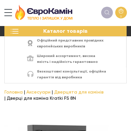
0
КАМІНИ
Каталог товарів
ПЕЧІ
БІОКАМІНИ
Офіційний представник провідних
ЕЛЕКТРОКАМІНИ
європейських виробників
РЕШІТКИ
Широкий ассортимент,
висока
АКСЕСУАРИ
якість
і
надійність
гарантовано
ХІМІЯ
Безкоштовні консультації, офіційна
МОНТАЖ
гарантія від виробника
ЕНЕРГОСИСТЕМИ
Головна
Аксесуари
Дверцята для камінів
Дверці для каміна Kratki FS 8N