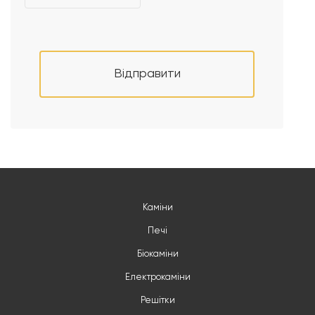
Відправити
Каміни
Печі
Біокаміни
Електрокаміни
Решітки