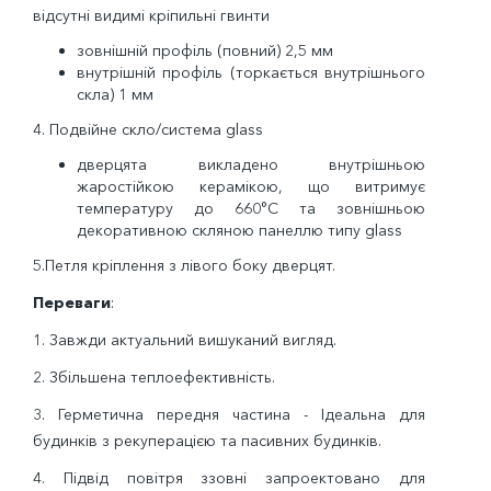
відсутні видимі кріпильні гвинти
зовнішній профіль (повний) 2,5 мм
внутрішній профіль (торкається внутрішнього
скла) 1 мм
4. Подвійне скло/система glass
дверцята викладено внутрішньою
жаростійкою керамікою, що витримує
температуру до 660°C та зовнішньою
декоративною скляною панеллю типу glass
5.Петля кріплення з лівого боку дверцят.
Переваги
:
1. Завжди актуальний вишуканий вигляд.
2. Збільшена теплоефективність.
3. Герметична передня частина - Ідеальна для
будинків з рекуперацією та пасивних будинків.
4. Підвід повітря ззовні запроектовано для