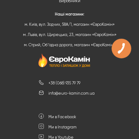
Виробники
Наші магазини:
м. Київ, вул. Зодчих, 58А/1, магазин «ЄвроКамін»
м. Львів, вул. Щирецька, 23, магазин «ЄвроКамін»
м. Стрий, Обʼїздна дорога, магазин «ЄвроКамін»
+38 (068) 935 79 79
info@euro-kamin.com.ua
Ми в Facebook
Ми в Instagram
Ми в Youtube