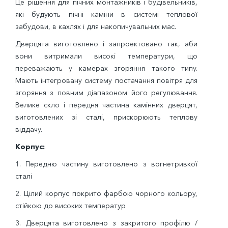
Це рішення для пічних монтажників і будівельників,
які будують пічні каміни в системі теплової
забудови, в кахлях і для накопичувальних мас.
Дверцята виготовлено і запроектовано так, аби
вони витримали високі температури, що
переважають у камерах згоряння такого типу.
Мають інтегровану систему постачання повітря для
згоряння з повним діапазоном його регулювання.
Велике скло і передня частина камінних дверцят,
виготовлених зі сталі, прискорюють теплову
віддачу.
Корпус:
1. Передню частину виготовлено з вогнетривкої
сталі
2. Цілий корпус покрито фарбою чорного кольору,
стійкою до високих температур
3. Дверцята виготовлено з закритого профілю /