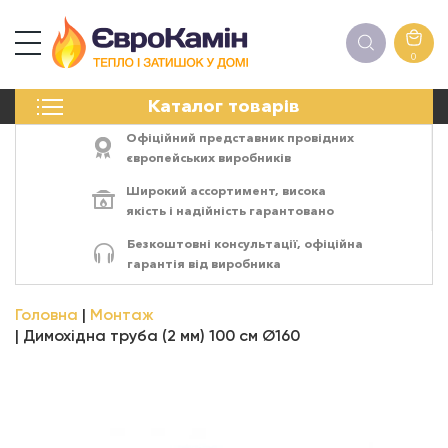
0
КАМІНИ
Каталог товарів
ПЕЧІ
БІОКАМІНИ
Офіційний представник провідних
ЕЛЕКТРОКАМІНИ
європейських виробників
РЕШІТКИ
Широкий ассортимент,
висока
АКСЕСУАРИ
якість
і
надійність
гарантовано
ХІМІЯ
Безкоштовні консультації, офіційна
МОНТАЖ
гарантія від виробника
ЕНЕРГОСИСТЕМИ
Головна
Монтаж
Димохідна труба (2 мм) 100 см Ø160