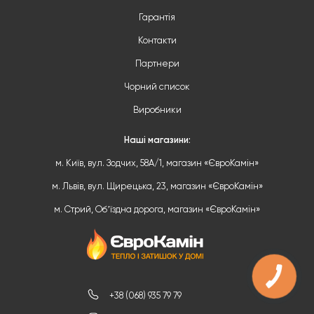
Гарантія
Контакти
Партнери
Чорний список
Виробники
Наші магазини:
м. Київ, вул. Зодчих, 58А/1, магазин «ЄвроКамін»
м. Львів, вул. Щирецька, 23, магазин «ЄвроКамін»
м. Стрий, Обʼїздна дорога, магазин «ЄвроКамін»
КНОПКА
ЗВ'ЯЗКУ
+38 (068) 935 79 79