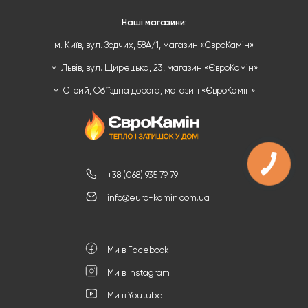
Наші магазини:
м. Київ, вул. Зодчих, 58А/1, магазин «ЄвроКамін»
м. Львів, вул. Щирецька, 23, магазин «ЄвроКамін»
м. Стрий, Обʼїздна дорога, магазин «ЄвроКамін»
+38 (068) 935 79 79
info@euro-kamin.com.ua
Ми в Facebook
Ми в Instagram
Ми в Youtube