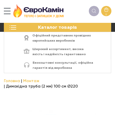
0
КАМІНИ
Каталог товарів
ПЕЧІ
БІОКАМІНИ
Офіційний представник провідних
ЕЛЕКТРОКАМІНИ
європейських виробників
РЕШІТКИ
Широкий ассортимент,
висока
АКСЕСУАРИ
якість
і
надійність
гарантовано
ХІМІЯ
Безкоштовні консультації, офіційна
МОНТАЖ
гарантія від виробника
ЕНЕРГОСИСТЕМИ
Головна
Монтаж
Димохідна труба (2 мм) 100 см Ø220