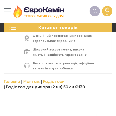
0
КАМІНИ
Каталог товарів
ПЕЧІ
БІОКАМІНИ
Офіційний представник провідних
ЕЛЕКТРОКАМІНИ
європейських виробників
РЕШІТКИ
Широкий ассортимент,
висока
АКСЕСУАРИ
якість
і
надійність
гарантовано
ХІМІЯ
Безкоштовні консультації, офіційна
МОНТАЖ
гарантія від виробника
ЕНЕРГОСИСТЕМИ
Головна
Монтаж
Радіатори
Радіатор для димаря (2 мм) 50 см Ø130