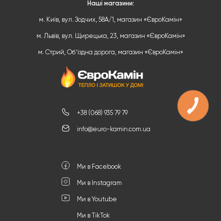
Наші магазини:
м. Київ, вул. Зодчих, 58А/1, магазин «ЄвроКамін»
м. Львів, вул. Щирецька, 23, магазин «ЄвроКамін»
м. Стрий, Обʼїздна дорога, магазин «ЄвроКамін»
КНОПКА
ЗВ'ЯЗКУ
+38 (068) 935 79 79
info@euro-kamin.com.ua
Ми в Facebook
Ми в Instagram
Ми в Youtube
Ми в TikTok