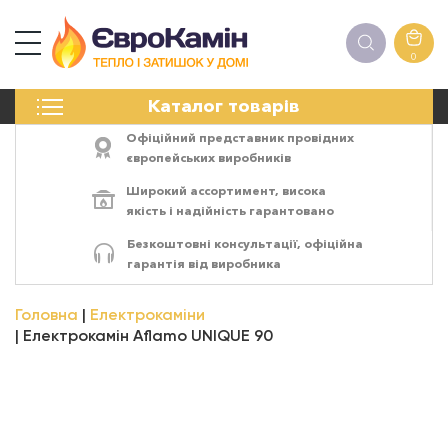
0
КАМІНИ
Каталог товарів
ПЕЧІ
БІОКАМІНИ
Офіційний представник провідних
ЕЛЕКТРОКАМІНИ
європейських виробників
РЕШІТКИ
Широкий ассортимент,
висока
АКСЕСУАРИ
якість
і
надійність
гарантовано
ХІМІЯ
Безкоштовні консультації, офіційна
МОНТАЖ
гарантія від виробника
ЕНЕРГОСИСТЕМИ
Головна
Електрокаміни
Електрокамін Aflamo UNIQUE 90