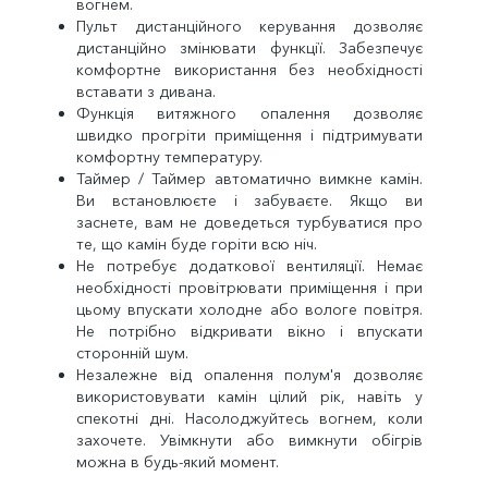
вогнем.
Пульт дистанційного керування дозволяє
дистанційно змінювати функції. Забезпечує
комфортне використання без необхідності
вставати з дивана.
Функція витяжного опалення дозволяє
швидко прогріти приміщення і підтримувати
комфортну температуру.
Таймер / Таймер автоматично вимкне камін.
Ви встановлюєте і забуваєте. Якщо ви
заснете, вам не доведеться турбуватися про
те, що камін буде горіти всю ніч.
Не потребує додаткової вентиляції. Немає
необхідності провітрювати приміщення і при
цьому впускати холодне або вологе повітря.
Не потрібно відкривати вікно і впускати
сторонній шум.
Незалежне від опалення полум'я дозволяє
використовувати камін цілий рік, навіть у
спекотні дні. Насолоджуйтесь вогнем, коли
захочете. Увімкнути або вимкнути обігрів
можна в будь-який момент.