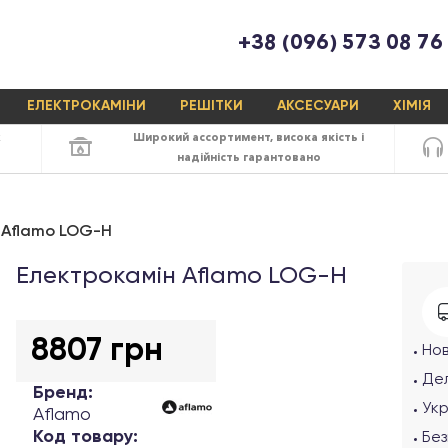
+38 (096) 573 08 76
ЕЛЕКТРОКАМІНИ
РЕШІТКИ
АКСЕСУАРИ
ХІМІЯ
х
Широкий ассортимент,
висока якість
і
надійність
гарантовано
 Aflamo LOG-H
Електрокамін Aflamo LOG-H
8807 грн
Но
Дел
Бренд:
Ук
Aflamo
Код товару:
Без