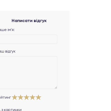
Написати відгук
ше ім'я:
аш відгук
ейтинг
 з картинки