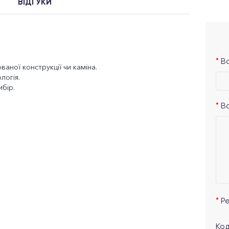
ВІДГУКИ
Ва
ваної конструкції чи каміна.
логія.
ибір.
В
Р
Код