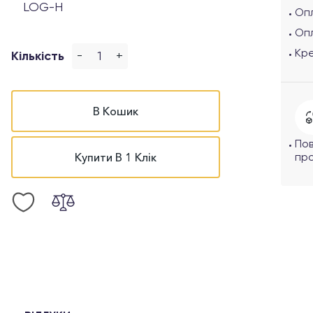
LOG-H
Опл
Оп
Кр
-
+
Кількість
В Кошик
По
Купити В 1 Клік
про