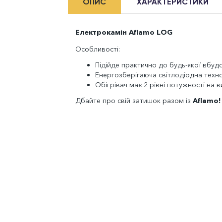
ОПИС
ХАРАКТЕРИСТИКИ
Електрокамін Aflamo LOG
Особливості:
Підійде практично до будь-якої вбудо
Eнергозберігаюча світлодіодна техно
Обігрівач має 2 рівні потужності на в
Дбайте про свій затишок разом із
Aflamo!