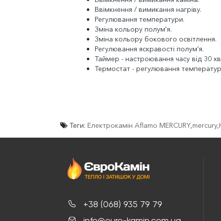
Ввімкнення / вимикання нагріву.
Регулювання температури.
Зміна кольору полум'я.
Зміна кольору бокового освітлення.
Регулювання яскравості полум'я.
Таймер - настроювання часу від 30 хв
Термостат - регулювання температур
Теги:
Електрокамін Aflamo MERCURY
,
mercury
,
+38 (068) 935 79 79
info@euro-kamin.com.ua