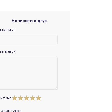
Написати відгук
ше ім'я:
аш відгук
ейтинг
 з картинки