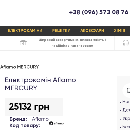
+38 (096) 573 08 76
ЕЛЕКТРОКАМІНИ
РЕШІТКИ
АКСЕСУАРИ
ХІМІЯ
х
Широкий ассортимент,
висока якість
і
надійність
гарантовано
 Aflamo MERCURY
Електрокамін Aflamo
MERCURY
Но
25132 грн
Дел
Ук
Бренд:
Aflamo
Код товару:
Без