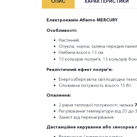
ОПИС
ХАРАКТЕРИСТИКИ
Електрокамін Aflamo MERCURY
Особливості:
Настінний.
Опукла, чорна, скляна передня панел
Глибина всього 13 см.
10 кольорів полум'я, 13 кольорів бок
Реалістичний ефект полум'я:
Енергозберігаюча світлодіодна техно
Споживча потужність всього 15 Вт.
Опалення:
2 рівня теплової потужності: низька
Регулювання температури від 20 до 3
Захист від перенагрівання.
Дистанційне керування або сенсорна 
Ввімкнення / вимикання каміна.