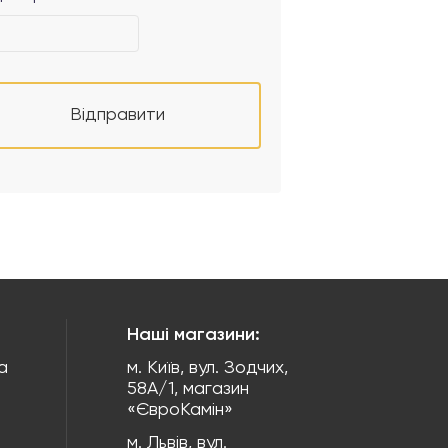
Відправити
Наші магазини:
а
м. Київ, вул. Зодчих,
58А/1, магазин
«ЄвроКамін»
м. Львів, вул.