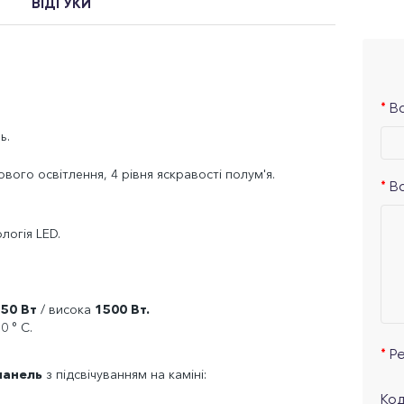
ВІДГУКИ
Ва
ь.
ового освітлення, 4 рівня яскравості полум'я.
В
логія LED.
750 Вт
/ висока
1500 Вт.
0 ° C.
Р
панель
з підсвічуванням на каміні:
Код