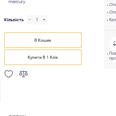
mercury
Опл
Оп
-
+
Кількість
Кр
В Кошик
По
Купити В 1 Клік
про