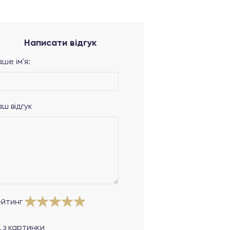
Написати відгук
ше ім'я:
аш відгук
ейтинг
 з картинки