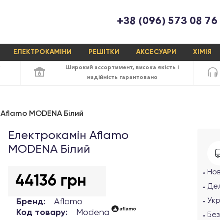
+38 (096) 573 08 76
ЕЛЕКТРОКАМІНИ
РЕШІТКИ
АКСЕСУАРИ
ХІМІЯ
х
Широкий ассортимент,
висока якість
і
надійність
гарантовано
 Aflamo MODENA Білий
Електрокамін Aflamo
MODENA Білий
Но
44136 грн
Дел
Ук
Бренд:
Aflamo
Код товару:
Modena
Без