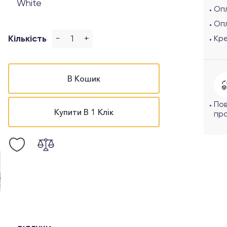
White
Опл
Оп
-
+
Кількість
Кр
В Кошик
По
Купити В 1 Клік
про