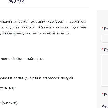
ВІДГУКИ
рокамін з білим сучасним корпусом і ефектною
є відчуття живого, об’ємного полум’я. Ідеальне
Ва
 дизайн, функціональність та економічність.
В
мшливий візуальний ефект.
чування вогнища, 5 рівнів яскравості полум’я.
у нагріву.
Р
т
(високий).
Код