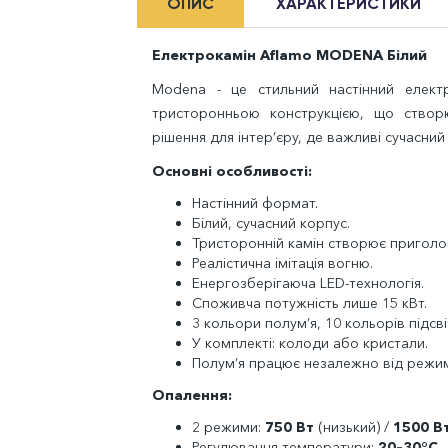
ОПИС
ХАРАКТЕРИСТИКИ
Електрокамін Aflamo MODENA Білий
Modena - це стильний настінний елект
тристоронньою конструкцією, що створю
рішення для інтер’єру, де важливі сучасний
Основні особливості:
Настінний формат.
Білий, сучасний корпус.
Тристоронній камін створює приголо
Реалістична імітація вогню.
Енергозберігаюча LED-технологія.
Споживча потужність лише 15 кВт.
3 кольори полум’я, 10 кольорів підсві
У комплекті: колоди або кристали.
Полум’я працює незалежно від режим
Опалення:
2 режими:
750 Вт
(низький) /
1500 В
Регулювання температури:
20–30°C.