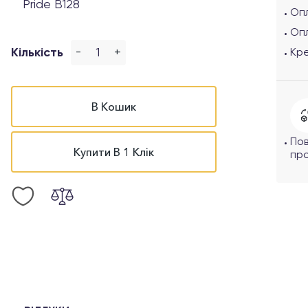
Pride B128
Опл
Оп
-
+
Кількість
Кр
В Кошик
По
Купити В 1 Клік
про