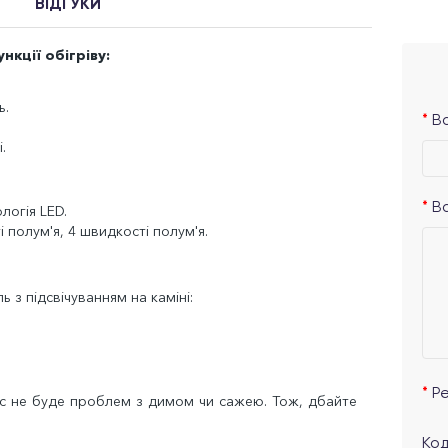
ВІДГУКИ
нкції обігріву:
ь.
Ва
.
В
логія LED.
і полум'я, 4 швидкості полум'я.
 з підсвічуванням на каміні:
Р
вас не буде проблем з димом чи сажею. Тож, дбайте
Код