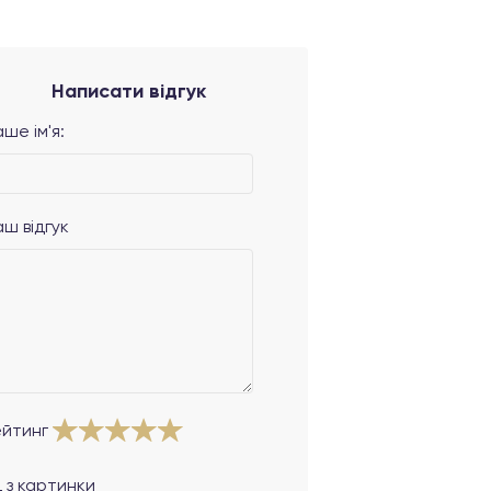
Написати відгук
ше ім'я:
аш відгук
ейтинг
 з картинки