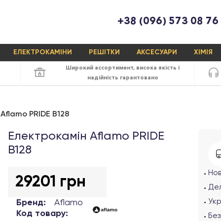
+38 (096) 573 08 76
ЕЛЕКТРОКАМІНИ
РЕШІТКИ
АКСЕСУАРИ
ХІМІЯ
х
Широкий ассортимент,
висока якість
і
надійність
гарантовано
Aflamo PRIDE B128
Електрокамін Aflamo PRIDE
B128
Но
29201 грн
Дел
Ук
Бренд:
Aflamo
Код товару:
Без