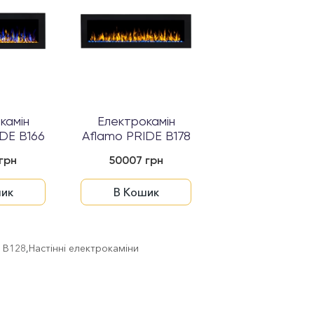
камін
Електрокамін
DE B166
Aflamo PRIDE B178
грн
50007 грн
ик
В Кошик
e B128
,
Настінні електрокаміни