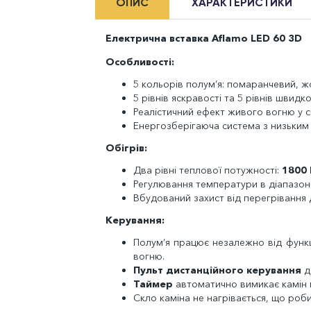
ОПИС
ХАРАКТЕРИСТИКИ
Електрична вставка Aflamo LED 60 3D
Особливості:
5 кольорів полум’я: помаранчевий, ж
5 рівнів яскравості та 5 рівнів швидко
Реалістичний ефект живого вогню у св
Енергозберігаюча система з низьким
Обігрів:
Два рівні теплової потужності:
1800 
Регулювання температури в діапазоні
Вбудований захист від перегрівання д
Керування:
Полум’я працює незалежно від функ
вогню.
Пульт дистанційного керування
д
Таймер
автоматично вимикає камін п
Скло каміна не нагрівається, що роби