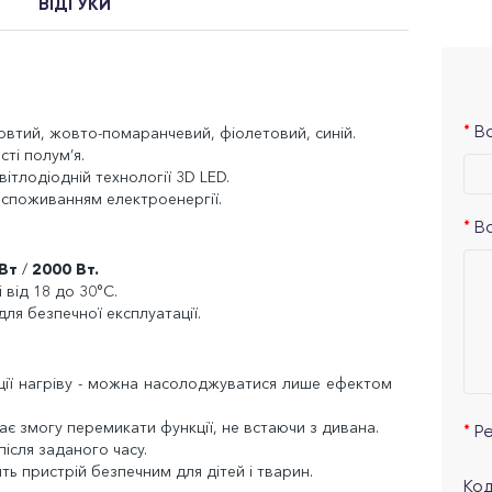
ВІДГУКИ
овтий, жовто-помаранчевий, фіолетовий, синій.
Ва
сті полум’я.
ітлодіодній технології 3D LED.
 споживанням електроенергії.
В
Вт
/
2000 Вт.
 від 18 до 30°C.
ля безпечної експлуатації.
ції нагріву - можна насолоджуватися лише ефектом
ає змогу перемикати функції, не встаючи з дивана.
Р
ісля заданого часу.
ть пристрій безпечним для дітей і тварин.
Код