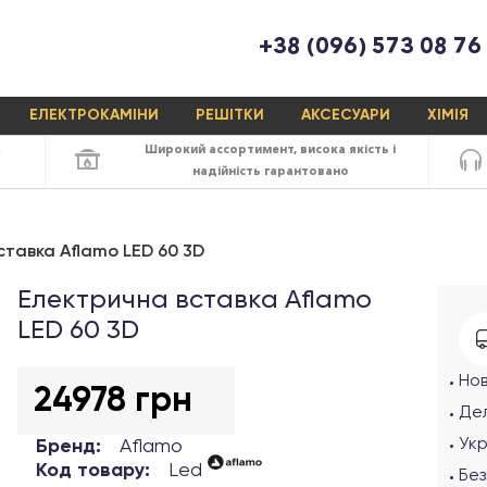
+38 (096) 573 08 76
ЕЛЕКТРОКАМІНИ
РЕШІТКИ
АКСЕСУАРИ
ХІМІЯ
х
Широкий ассортимент,
висока якість
і
надійність
гарантовано
ставка Aflamo LED 60 3D
Електрична вставка Aflamo
LED 60 3D
Но
24978 грн
Дел
Ук
Бренд:
Aflamo
Код товару:
Led
Без