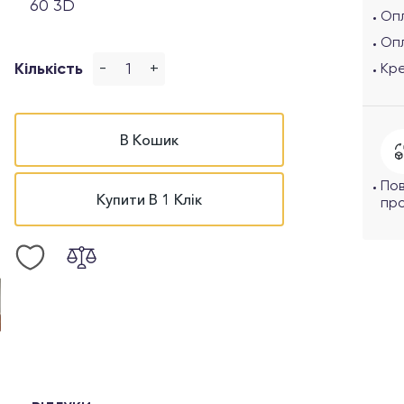
60 3D
Опл
Оп
-
+
Кількість
Кр
В Кошик
По
Купити В 1 Клік
про