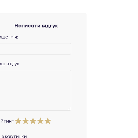
Написати відгук
ше ім'я:
аш відгук
ейтинг
 з картинки