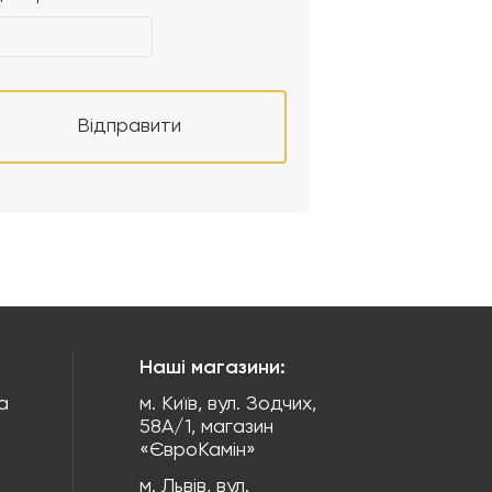
Відправити
Наші магазини:
а
м. Київ, вул. Зодчих,
58А/1, магазин
«ЄвроКамін»
м. Львів, вул.