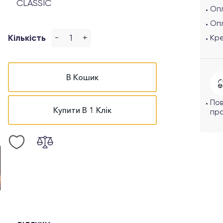
CLASSIC
Опл
Оп
-
+
Кількість
Кр
В Кошик
По
Купити В 1 Клік
про