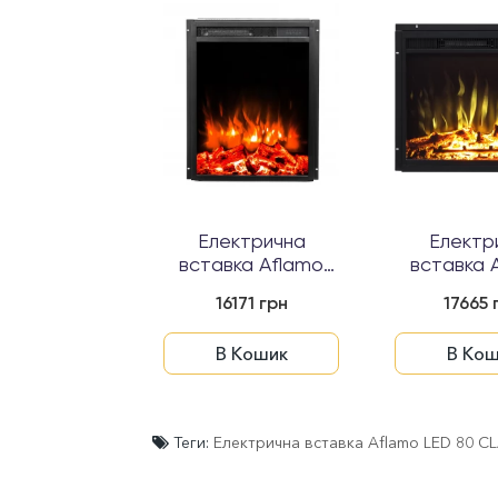
ктрична
Електрична
Електр
ка Aflamo
вставка Aflamo
вставка 
0 CLASSIC...
LED 50 CLASSIC...
LED 60 CLA
965 грн
16171 грн
17665 
 Кошик
В Кошик
В Кош
Теги:
Електрична вставка Aflamo LED 80 C