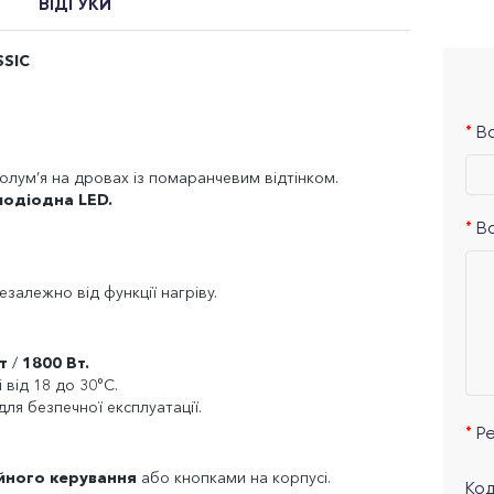
ВІДГУКИ
SSIC
Ва
полум’я на дровах із помаранчевим відтінком.
лодіодна LED.
В
залежно від функції нагріву.
т
/
1800 Вт.
 від 18 до 30°C.
ля безпечної експлуатації.
Р
йного керування
або кнопками на корпусі.
Код