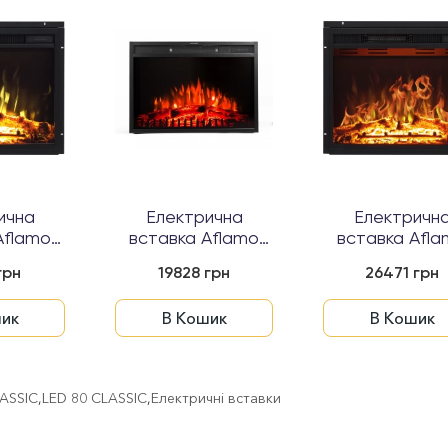
ична
Електрична
Електричн
Aflamo
вставка Aflamo
вставка Afl
SSIC...
LED 70 CLASSIC...
LED 90 CLASSI
грн
19828 грн
26471 грн
ик
В Кошик
В Кошик
LASSIC
,
LED 80 CLASSIC
,
Електричні вставки