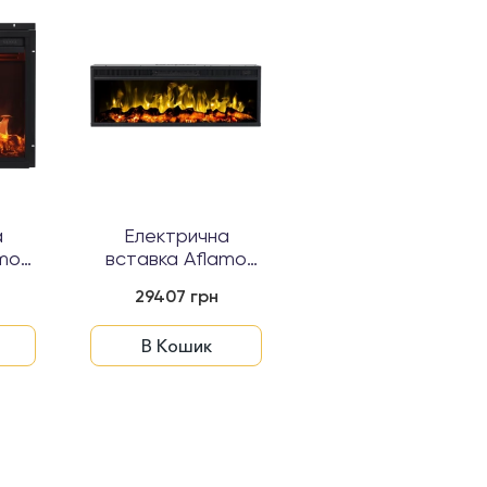
а
Електрична
Електрична
amo
вставка Aflamo
вставка Aflamo
C...
LED 130 CLASSIC...
LED 40 CLASSIC...
29407 грн
13236 грн
В Кошик
В Кошик