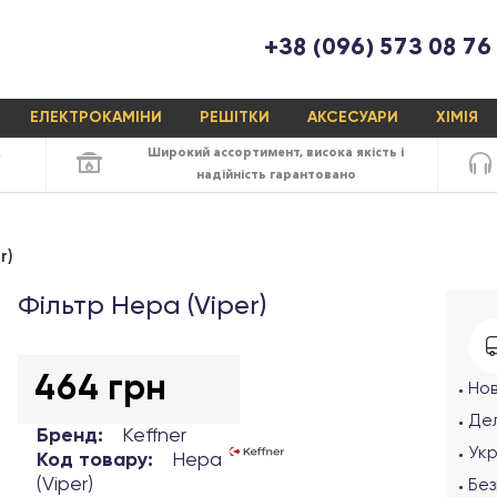
+38 (096) 573 08 76
ЕЛЕКТРОКАМІНИ
РЕШІТКИ
АКСЕСУАРИ
ХІМІЯ
х
Широкий ассортимент,
висока якість
і
надійність
гарантовано
r)
Фільтр Hepa (Viper)
464 грн
Но
Дел
Бренд:
Keffner
Ук
Код товару:
Hepa
(Viper)
Без