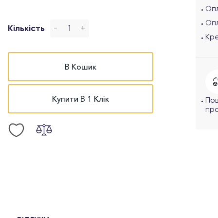
Опл
Оп
-
+
Кількість
Кр
В Кошик
Купити В 1 Клік
По
про