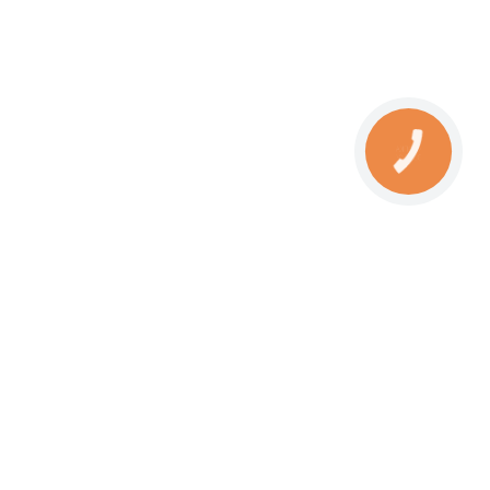
КНОПКА
ЗВ'ЯЗКУ
Наші магазини: