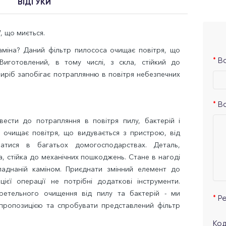
ВІДГУКИ
W
, що миється.
міна? Даний фільтр пилососа очищає повітря, що
Ва
Виготовлений, в тому числі, з скла, стійкий до
иріб запобігає потраплянню в повітря небезпечних
В
ести до потрапляння в повітря пилу, бактерій і
а очищає повітря, що видувається з пристрою, від
атися в багатьох домогосподарствах. Деталь,
ла, стійка до механічних пошкоджень. Стане в нагоді
бладнаній каміном. Приєднати змінний елемент до
єї операції не потрібні додаткові інструменти.
ретельного очищення від пилу та бактерій - ми
Р
ропозицією та спробувати представлений фільтр
Код