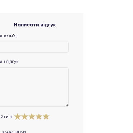
Написати відгук
ше ім'я:
аш відгук
ейтинг
 з картинки