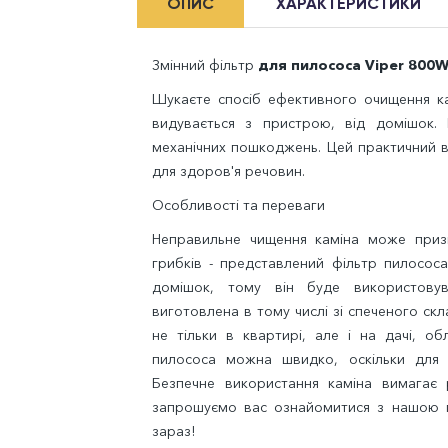
ОПИС
ХАРАКТЕРИСТИКИ
Змінний фільтр
для пилососа Viper 800
Шукаєте спосіб ефективного очищення ка
видувається з пристрою, від домішок. 
механічних пошкоджень. Цей практичний в
для здоров'я речовин.
Особливості та переваги
Неправильне чищення каміна може призв
грибків - представлений фільтр пилосос
домішок, тому він буде використовув
виготовлена ​​в тому числі зі спеченого ск
не тільки в квартирі, але і на дачі, о
пилососа можна швидко, оскільки для ці
Безпечне використання каміна вимагає 
запрошуємо вас ознайомитися з нашою п
зараз!