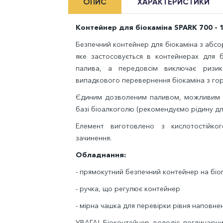
ОПИС
ХАРАКТЕРИСТИКИ
Контейнер для біокаміна SPARK 700 - 1
Безпечний контейнер для біокаміна з абс
яке застосовується в контейнерах для б
палива, а передовсім виключає ризик
випадкового перевернення біокаміна з го
Єдиним дозволеним паливом, можливим дл
базі біоалкоголю (рекомендуємо рідину дл
Елемент виготовлено з кислотостійк
зачинення.
Обладнання:
- прямокутний безпечний контейнер на б
- ручка, що регулює контейнер
- мірна чашка для перевірки рівня наповне
УВАГА! Біоконтейнер володіє поглинаючи