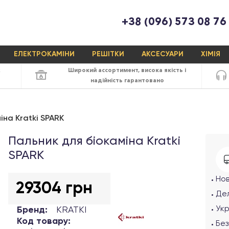
+38 (096) 573 08 76
ЕЛЕКТРОКАМІНИ
РЕШІТКИ
АКСЕСУАРИ
ХІМІЯ
х
Широкий ассортимент,
висока якість
і
надійність
гарантовано
іна Kratki SPARK
Пальник для біокаміна Kratki
SPARK
Но
29304 грн
Дел
Ук
Бренд:
KRATKI
Код товару:
Без