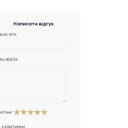
Написати відгук
ше ім'я:
аш відгук
ейтинг
 з картинки