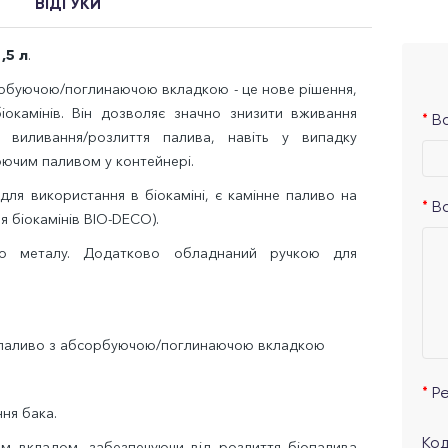
ВІДГУКИ
,5 л
.
орбуючою/поглинаючою вкладкою - це нове рішення,
іокамінів. Він дозволяє значно знизити вживання
Ва
 виливання/розлиття палива, навіть у випадку
рючим паливом у контейнері.
я використання в біокаміні, є камінне паливо на
В
я біокамінів BIO-DECO).
ого металу. Додатково обладнаний ручкою для
іопаливо з абсорбуючою/поглинаючою вкладкою
Р
ння бака.
Код
м вкладом, забезпечуючи від розлиття біопалива