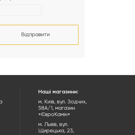
Відправити
Наші магазини:
а
м. Київ, вул. Зодчих,
58А/1, магазин
«ЄвроКамін»
м. Львів, вул.
Щирецька, 23,