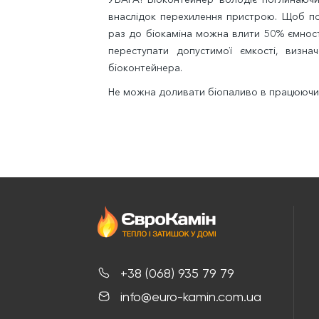
внаслідок перехилення пристрою. Щоб по
раз до біокаміна можна влити 50% ємност
переступати допустимої ємкості, визна
біоконтейнера.
Не можна доливати біопаливо в працюючий
+38 (068) 935 79 79
info@euro-kamin.com.ua