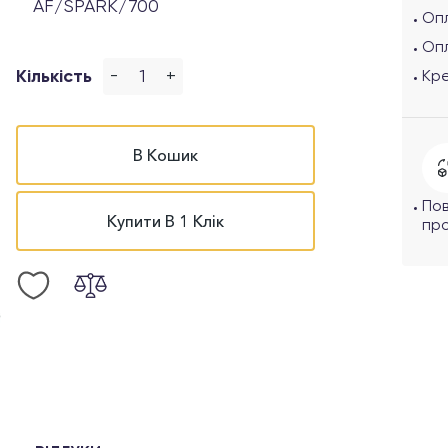
AF/SPARK/700
Опл
Оп
-
+
Кількість
Кр
В Кошик
По
Купити В 1 Клік
про