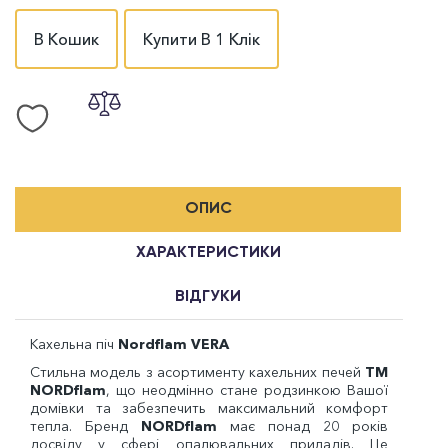
В Кошик
Купити В 1 Клік
ОПИС
ХАРАКТЕРИСТИКИ
ВІДГУКИ
Кахельна піч
Nordflam VERA
Стильна модель з асортименту кахельних печей
ТМ
NORDflam
, що неодмінно стане родзинкою Вашої
домівки та забезпечить максимальний комфорт
тепла. Бренд
NORDflam
має понад 20 років
досвіду у сфері опалювальних приладів. Це