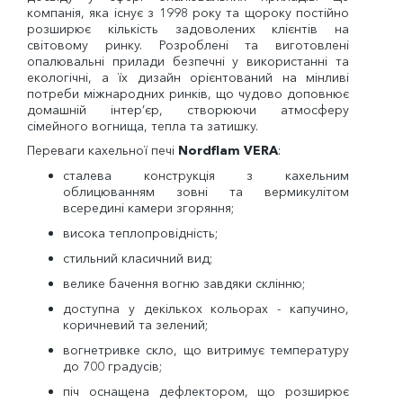
компанія, яка існує з 1998 року та щороку постійно
розширює кількість задоволених клієнтів на
світовому ринку. Розроблені та виготовлені
опалювальні прилади безпечні у використанні та
екологічні, а їх дизайн орієнтований на мінливі
потреби міжнародних ринків, що чудово доповнює
домашній інтер’єр, створюючи атмосферу
сімейного вогнища, тепла та затишку.
Переваги кахельної печі
Nordflam VERA
:
сталева конструкція з кахельним
облицюванням зовні та вермикулітом
всередині камери згоряння;
висока теплопровідність;
стильний класичний вид;
велике бачення вогню завдяки склінню;
доступна у декількох кольорах - капучино,
коричневий та зелений;
вогнетривке скло, що витримує температуру
до 700 градусів;
піч оснащена дефлектором, що розширює