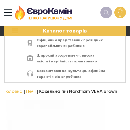
0
КАМІНИ
Каталог товарів
ПЕЧІ
БІОКАМІНИ
Офіційний представник провідних
ЕЛЕКТРОКАМІНИ
європейських виробників
РЕШІТКИ
Широкий ассортимент,
висока
АКСЕСУАРИ
якість
і
надійність
гарантовано
ХІМІЯ
Безкоштовні консультації, офіційна
МОНТАЖ
гарантія від виробника
ЕНЕРГОСИСТЕМИ
Головна
Печі
Кахельна піч Nordflam VERA Brown