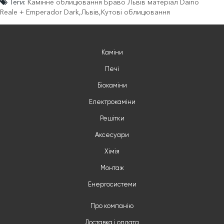
Теги:
Камінне облицювання Браво Львів матеріал Daino
Reale + Emperador Dark
,
Львів
,
Кутові облицювання
Каміни
Печі
Біокаміни
Електрокаміни
Решітки
Аксесуари
Хімія
Монтаж
Енергосистеми
Про компанію
Доставка і оплата