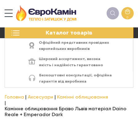
0
КАМІНИ
Каталог товарів
ПЕЧІ
БІОКАМІНИ
Офіційний представник провідних
ЕЛЕКТРОКАМІНИ
європейських виробників
РЕШІТКИ
Широкий ассортимент,
висока
АКСЕСУАРИ
якість
і
надійність
гарантовано
ХІМІЯ
Безкоштовні консультації, офіційна
МОНТАЖ
гарантія від виробника
ЕНЕРГОСИСТЕМИ
Головна
Аксесуари
Камінні облицювання
Камінне облицювання Браво Львів матеріал Daino
Reale + Emperador Dark