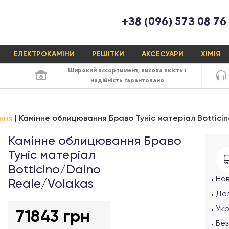
+38 (096) 573 08 76
ЕЛЕКТРОКАМІНИ
РЕШІТКИ
АКСЕСУАРИ
ХІМІЯ
х
Широкий ассортимент,
висока якість
і
надійність
гарантовано
ння
Камінне облицювання Браво Туніс матеріал Bottici
Камінне облицювання Браво
Туніс матеріал
Botticino/Daino
Но
Reale/Volakas
Дел
Ук
71843 грн
Без