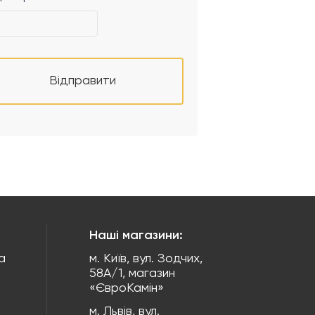
Відправити
Наші магазини:
а
м. Київ, вул. Зодчих,
58А/1, магазин
«ЄвроКамін»
м. Львів, вул.