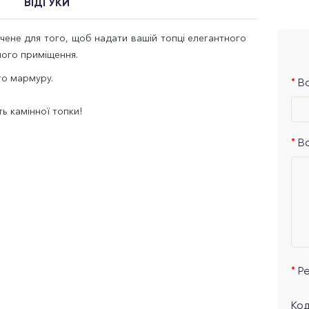
ВІДГУКИ
чене для того, щоб надати вашій топці елегантного
шого приміщення.
го мармуру.
Ва
ть камінної топки!
В
Р
Код