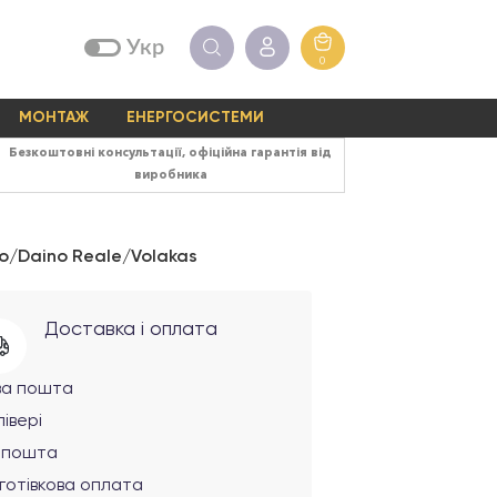
Укр
0
МОНТАЖ
ЕНЕРГОСИСТЕМИ
Безкоштовні консультації, офіційна гарантія від
виробника
no/Daino Reale/Volakas
Доставка і оплата
ва пошта
івері
рпошта
готівкова оплата