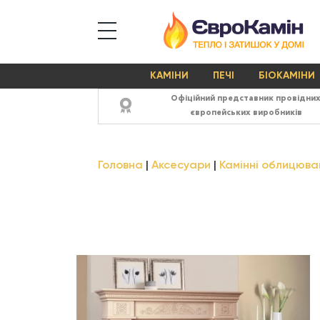
КАМІНИ
ПЕЧІ
БІОКАМІНИ
Офіційний представник провідни
європейських виробників
Головна
Аксесуари
Камінні облицюва