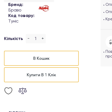
Бренд:
Опл
Браво
Оп
Код товару:
Кр
Туніс
-
+
Кількість
По
про
В Кошик
Купити В 1 Клік