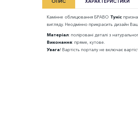
ОПИС
ХАРАКТЕРИСТИКИ
Камінне облицювання БРАВО
Туніс
призна
вигляду. Неодмінно прикрасить дизайн Ва
Матеріал
: поліровані деталі з натурально
Виконання
: пряме, кутове.
Увага
! Вартість порталу не включає вартіс