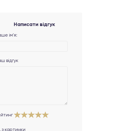
Написати відгук
ше ім'я:
аш відгук
ейтинг
 з картинки