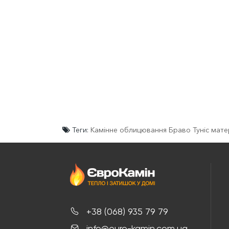
Теги:
Камінне облицювання Браво Туніс матері
+38 (068) 935 79 79
info@euro-kamin.com.ua