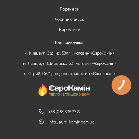
Партнери
Чорний список
Виробники
Наші магазини:
м. Київ, вул. Зодчих, 58А/1, магазин «ЄвроКамін»
м. Львів, вул. Щирецька, 23, магазин «ЄвроКамін»
м. Стрий, Обʼїздна дорога, магазин «ЄвроКамін»
+38 (068) 935 79 79
info@euro-kamin.com.ua