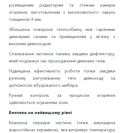
розміщеним радіаторам та стінкам камери
згоряння, виготовленим з високоякісного чавуну
товщиною 8 мм.
Збільшена поверхня теплообміну між гарячими
димовими газами та приміщенням у зв'язку з
високим димоходом.
Спалювання частинок палива завдяки дефлектору,
який подовжує час проходження димових газів.
Підвищена ефективність роботи топки завдяки
ручному регулюванню тяги димоходу за
допомогою вбудованого шибера.
Ручний контроль за процесом згоряння
здійснюється зсуванням золи.
Безпека на найвищому рівні
Класична передня частина топки викладена
жаростійкою керамікою, яка витримує температуру