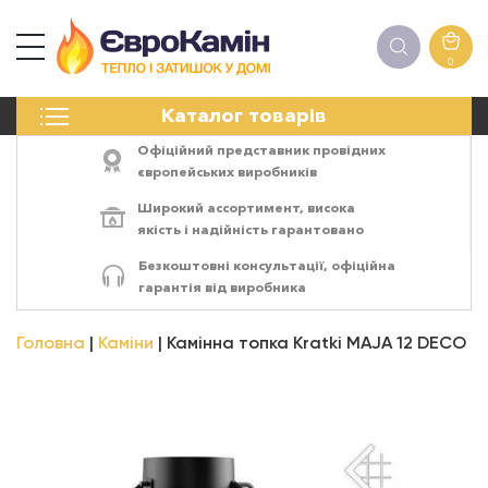
0
КАМІНИ
Каталог товарів
ПЕЧІ
БІОКАМІНИ
Офіційний представник провідних
ЕЛЕКТРОКАМІНИ
європейських виробників
РЕШІТКИ
Широкий ассортимент,
висока
АКСЕСУАРИ
якість
і
надійність
гарантовано
ХІМІЯ
Безкоштовні консультації, офіційна
МОНТАЖ
гарантія від виробника
ЕНЕРГОСИСТЕМИ
Головна
Каміни
Камінна топка Kratki MAJA 12 DECO