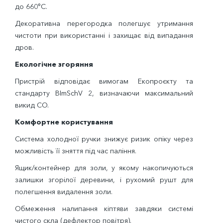
до 660°C.
Декоративна перегородка полегшує утримання
чистоти при використанні і захищає від випадання
дров.
Екологічне згоряння
Пристрій відповідає вимогам Екопроєкту та
стандарту BImSchV 2, визначаючи максимальний
викид CO.
Комфортне користування
Система холодної ручки знижує ризик опіку через
можливість її зняття під час паління.
Ящик/контейнер для золи, у якому накопичуються
залишки згорілої деревини, і рухомий рушт для
полегшення видалення золи.
Обмеження налипання кіптяви завдяки системі
чистого скла (дефлектор повітря).