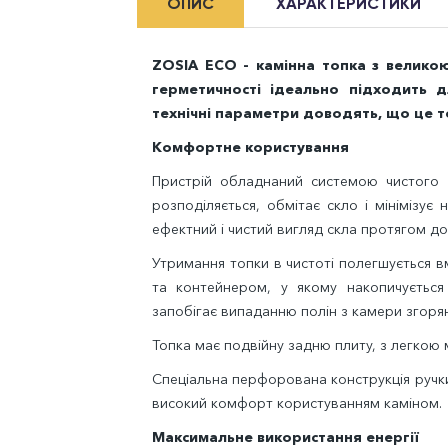
ОПИС
ХАРАКТЕРИСТИКИ
ZOSIA ECO - камінна топка з велико
герметичності ідеально підходить д
технічні параметри доводять, що це т
Комфортне користування
Пристрій обладнаний системою чистого с
розподіляється, обмітає скло і мінімізує
ефектний і чистий вигляд скла протягом до
Утримання топки в чистоті полегшується 
та контейнером, у якому накопичується
запобігає випаданню полін з камери згорян
Топка має подвійну задню плиту, з легкою
Спеціальна перфорована конструкція ручки
високий комфорт користуванням каміном.
Максимальне використання енергії