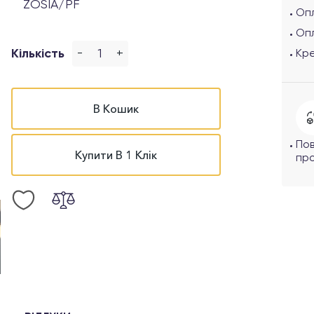
ZOSIA/PF
Опл
Оп
-
+
Кількість
Кр
В Кошик
По
Купити В 1 Клік
про