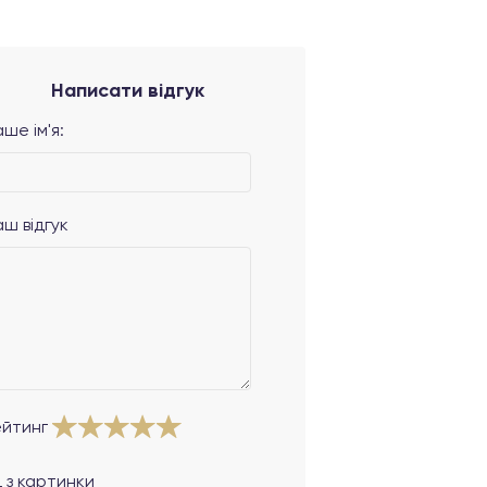
Написати відгук
ше ім'я:
аш відгук
ейтинг
 з картинки