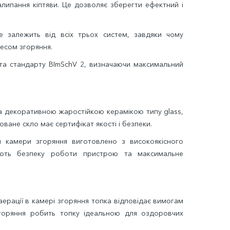
налипання кіптяви. Це дозволяє зберегти ефектний і
е залежить від всіх трьох систем, завдяки чому
есом згоряння.
 та стандарту BImSchV 2, визначаючи максимальний
а декоративною жаростійкою керамікою типу glass,
ане скло має сертифікат якості і безпеки.
и камери згоряння виготовлено з високоякісного
ють безпеку роботи пристрою та максимальне
 аерації в камері згоряння топка відповідає вимогам
горяння робить топку ідеальною для оздоровчих