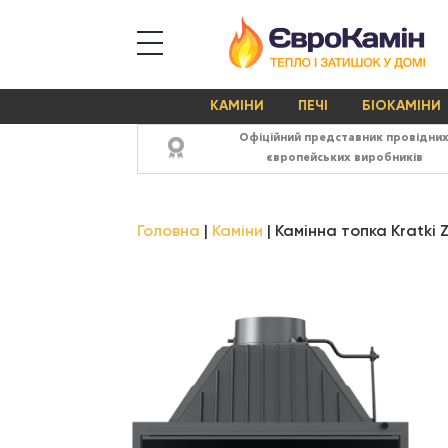
КАМІНИ
ПЕЧІ
БІОКАМІНИ
Офіційний представник провідни
європейських виробників
Головна
Каміни
Камінна топка Kratki 