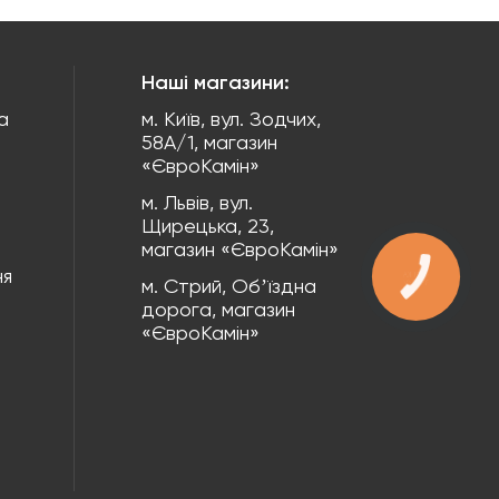
Наші магазини:
а
м. Київ, вул. Зодчих,
58А/1, магазин
«ЄвроКамін»
м. Львів, вул.
Щирецька, 23,
магазин «ЄвроКамін»
ня
КНОПКА
м. Стрий, Обʼїздна
ЗВ'ЯЗКУ
дорога, магазин
«ЄвроКамін»