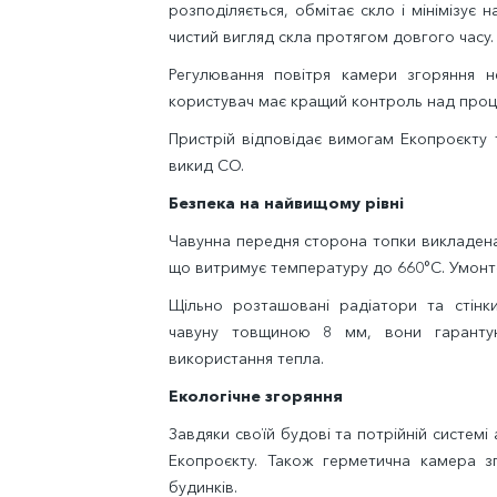
розподіляється, обмітає скло і мінімізує 
чистий вигляд скла протягом довгого часу.
Регулювання повітря камери згоряння н
користувач має кращий контроль над проц
Пристрій відповідає вимогам Екопроєкту
викид CO.
Безпека на найвищому рівні
Чавунна передня сторона топки викладен
що витримує температуру до 660°C. Умонтов
Щільно розташовані радіатори та стінк
чавуну товщиною 8 мм, вони гаранту
використання тепла.
Екологічне згоряння
Завдяки своїй будові та потрійній системі
Екопроєкту. Також герметична камера з
будинків.