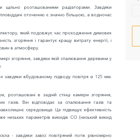
ни щільно розташованими радіаторами. Завдяки
пловіддачі оточенню є значно більшою, а водночас
лектору, який подовжує час проходження димових
ність згоряння і гарантує кращу витрату енергії, і
човин в атмосферу.
амері згоряння, завдяки якій спалювання деревини у
.
ні завдяки вбудованому підводу повітря ø 125 мм.
и, розташовані в задній стінці камери згоряння,
 газів. Він відповідає за спалювання газів та
навколишнє середовище. Це підвищує ефективність
уже низьких параметрів викидів CO (низький викид
кла - завдяки завісі повітряний потік рівномірно