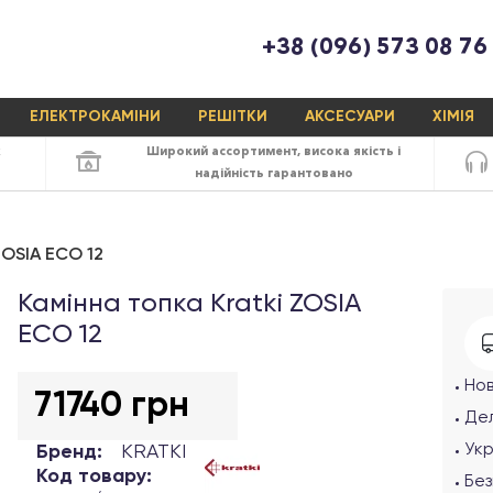
+38 (096) 573 08 76
ЕЛЕКТРОКАМІНИ
РЕШІТКИ
АКСЕСУАРИ
ХІМІЯ
х
Широкий ассортимент,
висока якість
і
надійність
гарантовано
ZOSIA ECO 12
Камінна топка Kratki ZOSIA
ECO 12
Но
71740 грн
Дел
Ук
Бренд:
KRATKI
Код товару:
Без