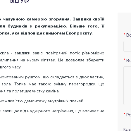
ВІДГУКИ
ю чавунною камерою згоряння. Завдяки своїй
ля будинків з рекуперацією. Більше того, її
опка, яка відповідає вимогам Екопроєкту.
Ва
кла - завдяки завісі повітряний потік рівномірно
 налипання на ньому кіптяви. Це дозволяє зберегти
В
вгого часу.
вмонтованим руштом, що складається з двох частин,
 зола. Топка має також знімну перегородку, що
ня та полегшує чистку каміна.
 можливістю демонтажу внутрішніх плечей.
 захищає від надмірного нагрівання, що впливає на
Р
Код