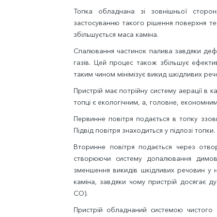
Топка обладнана зі зовнішньої сторо
застосуванню такого рішення поверхня те
збільшується маса каміна.
Спалювання частинок палива завдяки деф
газів. Цей процес також збільшує ефектив
таким чином мінімізує викид шкідливих ре
Пристрій має потрійну систему аерації в к
топці є екологічним, а, головне, економним
Первинне повітря подається в топку ззов
Підвід повітря знаходиться у підлозі топки.
Вторинне повітря подається через отвор
створюючи систему допалювання димових
зменшення викидів шкідливих речовин у 
каміна, завдяки чому пристрій досягає д
CO).
Пристрій обладнаний системою чистого с