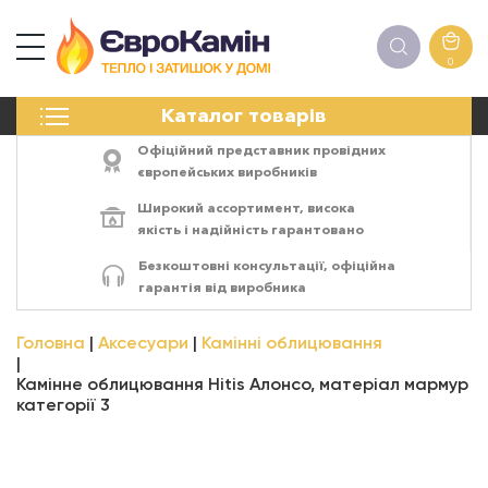
0
КАМІНИ
Каталог товарів
ПЕЧІ
БІОКАМІНИ
Офіційний представник провідних
ЕЛЕКТРОКАМІНИ
європейських виробників
РЕШІТКИ
Широкий ассортимент,
висока
АКСЕСУАРИ
якість
і
надійність
гарантовано
ХІМІЯ
Безкоштовні консультації, офіційна
МОНТАЖ
гарантія від виробника
ЕНЕРГОСИСТЕМИ
Головна
Аксесуари
Камінні облицювання
Камінне облицювання Hitis Алонсо, матеріал мармур
категорії 3