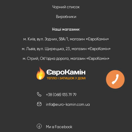
Чорний список
Виробники
Наші магазини:
м. Київ, вул. Зодчих, 58А/1, магазин «ЄвроКамін»
м. Львів, вул. Щирецька, 23, магазин «ЄвроКамін»
м. Стрий, Обʼїздна дорога, магазин «ЄвроКамін»
+38 (068) 935 79 79
info@euro-kamin.com.ua
Ми в Facebook