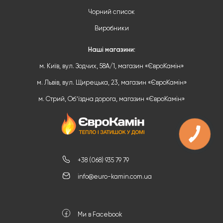
Чорний список
Виробники
Наші магазини:
м. Київ, вул. Зодчих, 58А/1, магазин «ЄвроКамін»
м. Львів, вул. Щирецька, 23, магазин «ЄвроКамін»
м. Стрий, Обʼїздна дорога, магазин «ЄвроКамін»
+38 (068) 935 79 79
info@euro-kamin.com.ua
Ми в Facebook