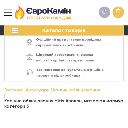
0
КАМІНИ
Каталог товарів
ПЕЧІ
БІОКАМІНИ
Офіційний представник провідних
ЕЛЕКТРОКАМІНИ
європейських виробників
РЕШІТКИ
Широкий ассортимент,
висока
АКСЕСУАРИ
якість
і
надійність
гарантовано
ХІМІЯ
Безкоштовні консультації, офіційна
МОНТАЖ
гарантія від виробника
ЕНЕРГОСИСТЕМИ
Головна
Аксесуари
Камінні облицювання
Камінне облицювання Hitis Аполон, матеріал мармур
категорії 3