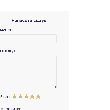
Написати відгук
ше ім'я:
аш відгук
ейтинг
 з картинки