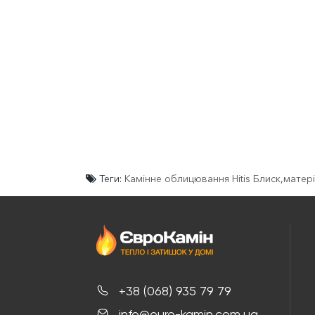
Теги:
Камінне облицювання Hitis Блиск
,
матері
+38 (068) 935 79 79
info@euro-kamin.com.ua