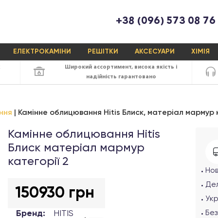
+38 (096) 573 08 76
ЕЛЕКТРОКАМІНИ
РЕШІТКИ
АКСЕСУАРИ
ХІМІЯ
х
Широкий ассортимент,
висока якість
і
надійність
гарантовано
ння
Камінне облицювання Hitis Блиск, матеріал мармур к
Камінне облицювання Hitis
Блиск матеріал мармур
категорії 2
Но
Дел
150930 грн
Ук
Бренд:
HITIS
Без