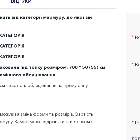
ВІДГУКИ
ть від категорії мармуру, до якої він
 КАТЕГОРІЯ
Ва
 КАТЕГОРІЯ
 КАТЕГОРІЯ
В
ована під топку розміром: 700 * 50 (55) см.
камінного облицювання.
см - вартість облицювання на пряму стіну
 можлива зміна форми та розмірів. Вартість
муру. Камінь може відрізнятись відтінком і
Р
Код