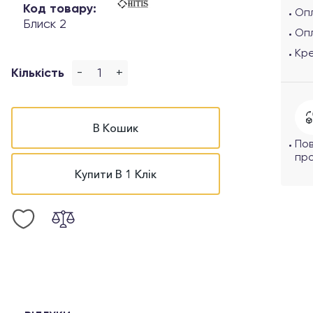
Код товару:
Опл
Блиск 2
Оп
Кр
-
+
Кількість
В Кошик
По
про
Купити В 1 Клік