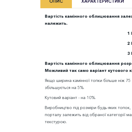
ОПИС
ХАРАКТЕРИСТИКИ
Вартість камінного облицювання залежи
належить.
1
2
3
Вартість камінного облицювання розрах
Можливий так само варіант кутового 
Якщо ширина камінної топки більше ніж 75 
збільшується на 5%.
Кутовий варіант - на 10%.
Виробництво під розміри будь-яких топок,
порталу залежить від обраної категорії мар
текстурою.