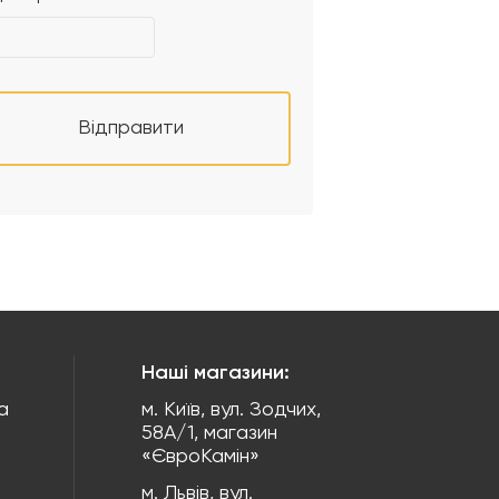
Відправити
Наші магазини:
а
м. Київ, вул. Зодчих,
58А/1, магазин
«ЄвроКамін»
м. Львів, вул.