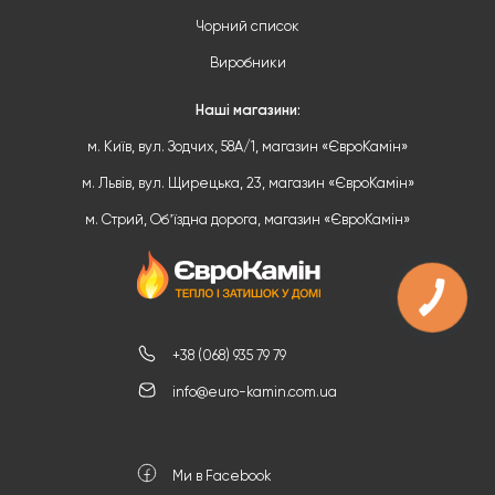
Чорний список
Виробники
Наші магазини:
м. Київ, вул. Зодчих, 58А/1, магазин «ЄвроКамін»
м. Львів, вул. Щирецька, 23, магазин «ЄвроКамін»
м. Стрий, Обʼїздна дорога, магазин «ЄвроКамін»
+38 (068) 935 79 79
info@euro-kamin.com.ua
Ми в Facebook