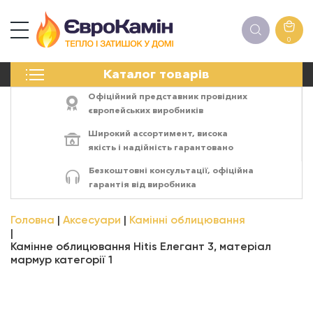
0
КАМІНИ
Каталог товарів
ПЕЧІ
БІОКАМІНИ
Офіційний представник провідних
ЕЛЕКТРОКАМІНИ
європейських виробників
РЕШІТКИ
Широкий ассортимент,
висока
АКСЕСУАРИ
якість
і
надійність
гарантовано
ХІМІЯ
Безкоштовні консультації, офіційна
МОНТАЖ
гарантія від виробника
ЕНЕРГОСИСТЕМИ
Головна
Аксесуари
Камінні облицювання
Камінне облицювання Hitis Елегант 3, матеріал
мармур категорії 1