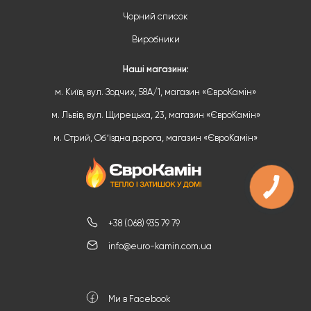
Чорний список
Виробники
Наші магазини:
м. Київ, вул. Зодчих, 58А/1, магазин «ЄвроКамін»
м. Львів, вул. Щирецька, 23, магазин «ЄвроКамін»
м. Стрий, Обʼїздна дорога, магазин «ЄвроКамін»
+38 (068) 935 79 79
info@euro-kamin.com.ua
Ми в Facebook