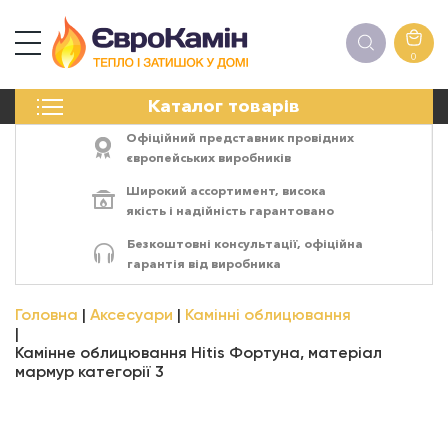
0
КАМІНИ
Каталог товарів
ПЕЧІ
БІОКАМІНИ
Офіційний представник провідних
ЕЛЕКТРОКАМІНИ
європейських виробників
РЕШІТКИ
Широкий ассортимент,
висока
АКСЕСУАРИ
якість
і
надійність
гарантовано
ХІМІЯ
Безкоштовні консультації, офіційна
МОНТАЖ
гарантія від виробника
ЕНЕРГОСИСТЕМИ
Головна
Аксесуари
Камінні облицювання
Камінне облицювання Hitis Фортуна, матеріал
мармур категорії 3