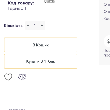
Код товару:
Опл
Гермес 1
Оп
Кр
-
+
Кількість
В Кошик
По
про
Купити В 1 Клік