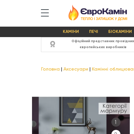
КАМІНИ
ПЕЧІ
БІОКАМІНИ
Офіційний представник провідни
європейських виробників
Головна
Аксесуари
Камінні облицюва