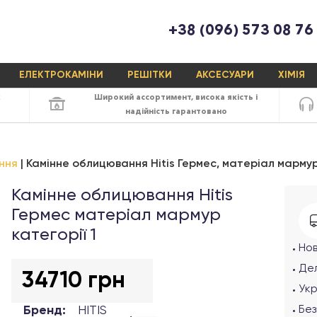
+38 (096) 573 08 76
ЕЛЕКТРОКАМІНИ
РЕШІТКИ
АКСЕСУАРИ
ХІМІЯ
х
Широкий ассортимент,
висока якість
і
надійність
гарантовано
ння
Камінне облицювання Hitis Гермес, матеріал мармур 
Камінне облицювання Hitis
Гермес матеріал мармур
категорії 1
Но
Дел
34710 грн
Ук
Бренд:
HITIS
Без