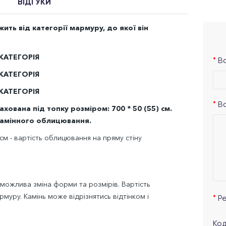
ВІДГУКИ
ть від категорії мармуру, до якої він
 КАТЕГОРІЯ
Ва
 КАТЕГОРІЯ
 КАТЕГОРІЯ
В
ована під топку розміром: 700 * 50 (55) см.
камінного облицювання.
см - вартість облицювання на пряму стіну
 можлива зміна форми та розмірів. Вартість
муру. Камінь може відрізнятись відтінком і
Р
Код