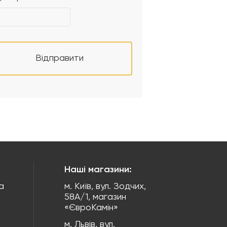
Відправити
Наші магазини:
а
м. Київ, вул. Зодчих,
58А/1, магазин
«ЄвроКамін»
м. Львів, вул.