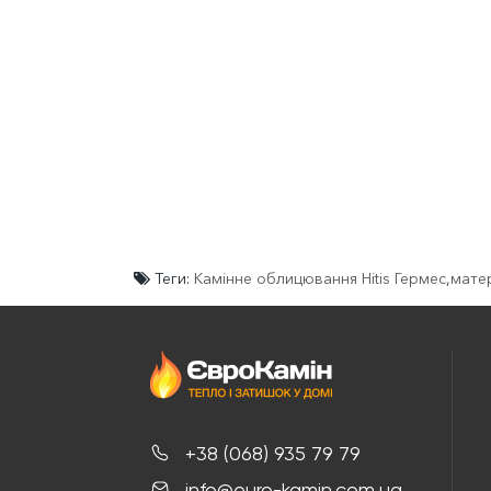
Теги:
Камінне облицювання Hitis Гермес
,
матер
+38 (068) 935 79 79
info@euro-kamin.com.ua