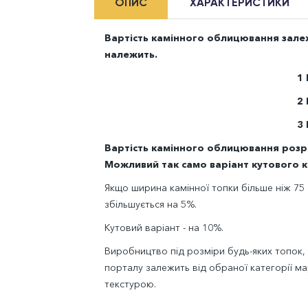
ОПИС
ХАРАКТЕРИСТИКИ
Вартість камінного облицювання залежи
належить.
1
2
3
Вартість камінного облицювання розрах
Можливий так само варіант кутового 
Якщо ширина камінної топки більше ніж 75 
збільшується на 5%.
Кутовий варіант - на 10%.
Виробництво під розміри будь-яких топок,
порталу залежить від обраної категорії мар
текстурою.