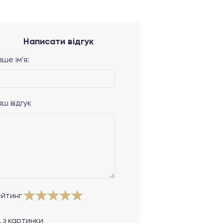
Написати відгук
ше ім'я:
аш відгук
ейтинг
 з картинки