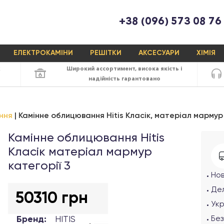
+38 (096) 573 08 76
ЕЛЕКТРОКАМІНИ
РЕШІТКИ
АКСЕСУАРИ
ХІМІЯ
х
Широкий ассортимент,
висока якість
і
надійність
гарантовано
ння
Камінне облицювання Hitis Класік, матеріал мармур 
Камінне облицювання Hitis
Класік матеріал мармур
категорії 3
Но
Дел
50310 грн
Ук
Бренд:
HITIS
Без