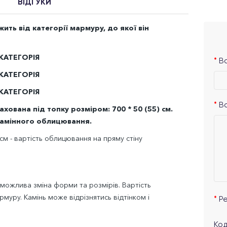
ВІДГУКИ
ть від категорії мармуру, до якої він
 КАТЕГОРІЯ
Ва
 КАТЕГОРІЯ
 КАТЕГОРІЯ
В
ована під топку розміром: 700 * 50 (55) см.
камінного облицювання.
см - вартість облицювання на пряму стіну
 можлива зміна форми та розмірів. Вартість
муру. Камінь може відрізнятись відтінком і
Р
Код