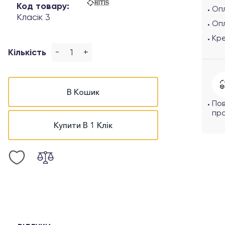
Код товару:
Опл
Класік 3
Оп
Кр
-
+
Кількість
В Кошик
По
про
Купити В 1 Клік