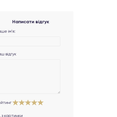
Написати відгук
ше ім'я:
аш відгук
ейтинг
 з картинки