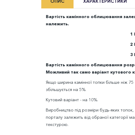
ОПИС
ХАРАКТЕРИСТИКИ
Вартість камінного облицювання залежи
належить.
1
2
3
Вартість камінного облицювання розрах
Можливий так само варіант кутового 
Якщо ширина камінної топки більше ніж 75 
збільшується на 5%.
Кутовий варіант - на 10%.
Виробництво під розміри будь-яких топок,
порталу залежить від обраної категорії мар
текстурою.