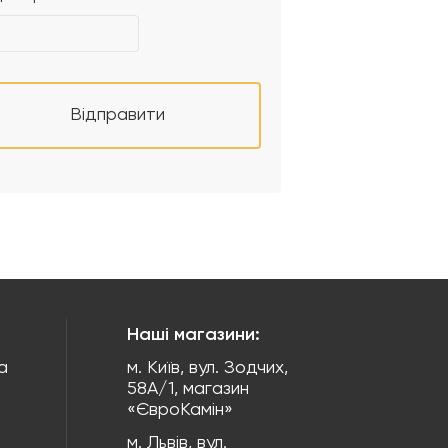
Відправити
Наші магазини:
а
м. Київ, вул. Зодчих,
58А/1, магазин
«ЄвроКамін»
м. Львів, вул.