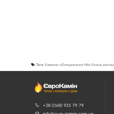
Теги:
Камінне облицювання Hitis Класік
,
матер
+38 (068) 935 79 79
info@euro-kamin.com.ua