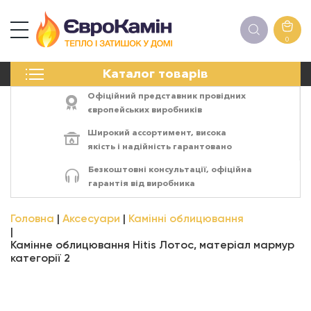
0
КАМІНИ
Каталог товарів
ПЕЧІ
БІОКАМІНИ
Офіційний представник провідних
ЕЛЕКТРОКАМІНИ
європейських виробників
РЕШІТКИ
Широкий ассортимент,
висока
АКСЕСУАРИ
якість
і
надійність
гарантовано
ХІМІЯ
Безкоштовні консультації, офіційна
МОНТАЖ
гарантія від виробника
ЕНЕРГОСИСТЕМИ
Головна
Аксесуари
Камінні облицювання
Камінне облицювання Hitis Лотос, матеріал мармур
категорії 2