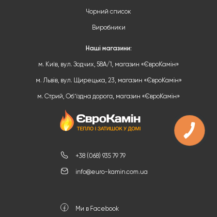
Чорний список
Виробники
Наші магазини:
м. Київ, вул. Зодчих, 58А/1, магазин «ЄвроКамін»
м. Львів, вул. Щирецька, 23, магазин «ЄвроКамін»
м. Стрий, Обʼїздна дорога, магазин «ЄвроКамін»
+38 (068) 935 79 79
info@euro-kamin.com.ua
Ми в Facebook