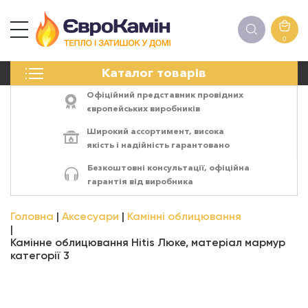
0
КАМІНИ
Каталог товарів
ПЕЧІ
БІОКАМІНИ
Офіційний представник провідних
ЕЛЕКТРОКАМІНИ
європейських виробників
РЕШІТКИ
Широкий ассортимент,
висока
АКСЕСУАРИ
якість
і
надійність
гарантовано
ХІМІЯ
Безкоштовні консультації, офіційна
МОНТАЖ
гарантія від виробника
ЕНЕРГОСИСТЕМИ
Головна
Аксесуари
Камінні облицювання
Камінне облицювання Hitis Люке, матеріал мармур
категорії 3