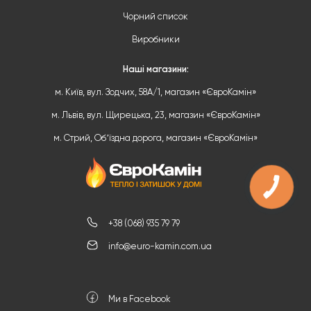
Чорний список
Виробники
Наші магазини:
м. Київ, вул. Зодчих, 58А/1, магазин «ЄвроКамін»
м. Львів, вул. Щирецька, 23, магазин «ЄвроКамін»
м. Стрий, Обʼїздна дорога, магазин «ЄвроКамін»
+38 (068) 935 79 79
info@euro-kamin.com.ua
Ми в Facebook