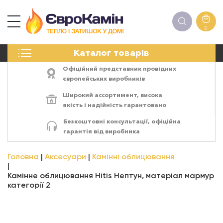
0
КАМІНИ
Каталог товарів
ПЕЧІ
БІОКАМІНИ
Офіційний представник провідних
ЕЛЕКТРОКАМІНИ
європейських виробників
РЕШІТКИ
Широкий ассортимент,
висока
АКСЕСУАРИ
якість
і
надійність
гарантовано
ХІМІЯ
Безкоштовні консультації, офіційна
МОНТАЖ
гарантія від виробника
ЕНЕРГОСИСТЕМИ
Головна
Аксесуари
Камінні облицювання
Камінне облицювання Hitis Нептун, матеріал мармур
категорії 2