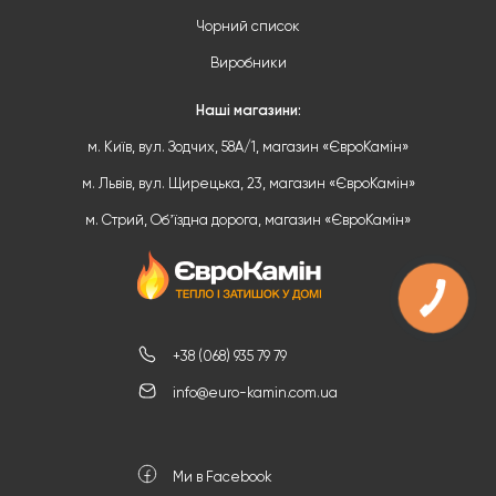
Чорний список
Виробники
Наші магазини:
м. Київ, вул. Зодчих, 58А/1, магазин «ЄвроКамін»
м. Львів, вул. Щирецька, 23, магазин «ЄвроКамін»
м. Стрий, Обʼїздна дорога, магазин «ЄвроКамін»
+38 (068) 935 79 79
info@euro-kamin.com.ua
Ми в Facebook