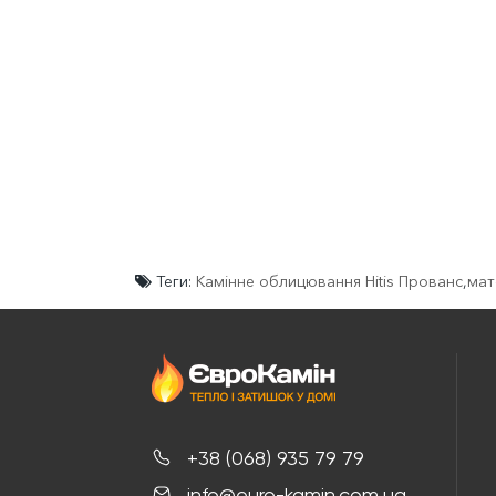
Теги:
Камінне облицювання Hitis Прованс
,
мат
+38 (068) 935 79 79
info@euro-kamin.com.ua