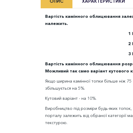
ОПИС
ХАРАКТЕРИСТИКИ
Вартість камінного облицювання залежи
належить.
1
2
3
Вартість камінного облицювання розрах
Можливий так само варіант кутового 
Якщо ширина камінної топки більше ніж 75 
збільшується на 5%.
Кутовий варіант - на 10%.
Виробництво під розміри будь-яких топок,
порталу залежить від обраної категорії мар
текстурою.