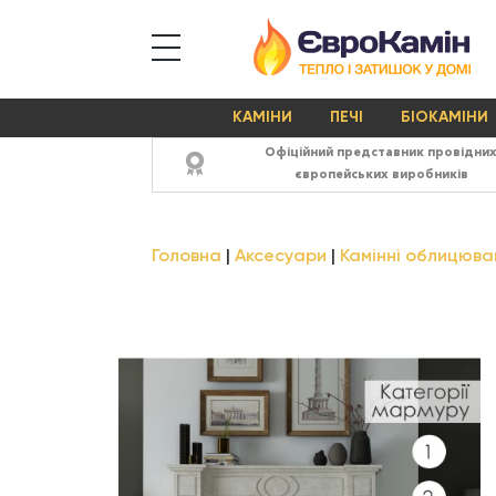
КАМІНИ
ПЕЧІ
БІОКАМІНИ
Офіційний представник провідни
європейських виробників
Головна
Аксесуари
Камінні облицюва