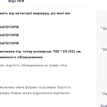
ВІДГУКИ
ть від категорії мармуру, до якої він
 КАТЕГОРІЯ
Ва
 КАТЕГОРІЯ
 КАТЕГОРІЯ
В
ована під топку розміром: 700 * 50 (55) см.
камінного облицювання.
см - вартість облицювання на пряму стіну
 можлива зміна форми та розмірів. Вартість
муру. Камінь може відрізнятись відтінком і
Р
Код