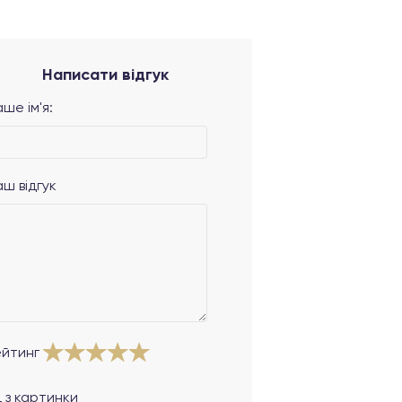
Написати відгук
ше ім'я:
аш відгук
ейтинг
 з картинки