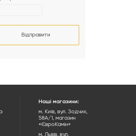
Відправити
Наші магазини:
а
м. Київ, вул. Зодчих,
58А/1, магазин
«ЄвроКамін»
м. Львів, вул.