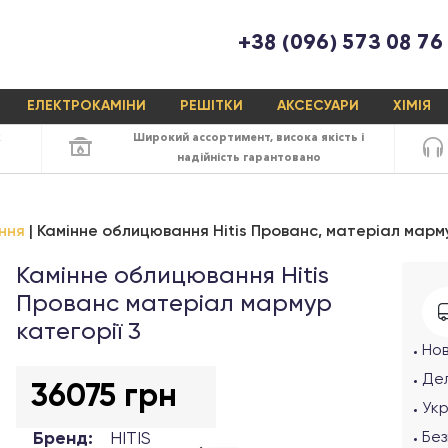
+38 (096) 573 08 76
ЕЛЕКТРОКАМІНИ
РЕШІТКИ
АКСЕСУАРИ
ХІМІЯ
х
Широкий ассортимент,
висока якість
і
надійність
гарантовано
ння
Камінне облицювання Hitis Прованс, матеріал марму
Камінне облицювання Hitis
Прованс матеріал мармур
категорії 3
Но
Дел
36075 грн
Ук
Бренд:
HITIS
Без