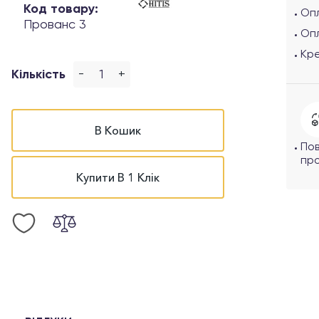
Код товару:
Опл
Прованс 3
Оп
Кр
-
+
Кількість
В Кошик
По
про
Купити В 1 Клік