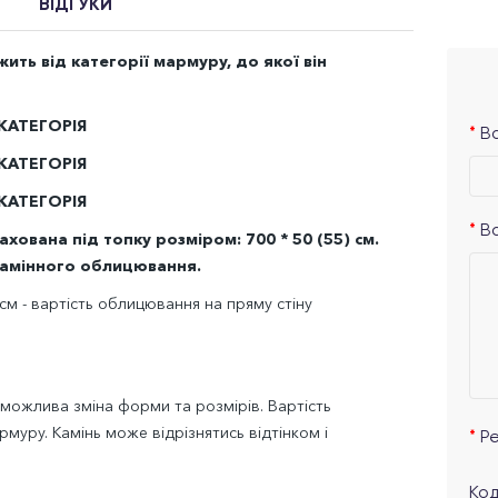
ВІДГУКИ
ть від категорії мармуру, до якої він
 КАТЕГОРІЯ
Ва
 КАТЕГОРІЯ
 КАТЕГОРІЯ
В
ована під топку розміром: 700 * 50 (55) см.
камінного облицювання.
см - вартість облицювання на пряму стіну
 можлива зміна форми та розмірів. Вартість
муру. Камінь може відрізнятись відтінком і
Р
Код