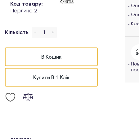
Код товару:
Опл
Перлина 2
Оп
Кр
-
+
Кількість
В Кошик
По
про
Купити В 1 Клік