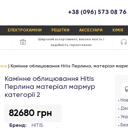
+38 (096) 573 08 76
ЕЛЕКТРОКАМІНИ
РЕШІТКИ
АКСЕСУАРИ
ХІМІЯ
х
Широкий ассортимент,
висока якість
і
надійність
гарантовано
ння
Камінне облицювання Hitis Перлина, матеріал марму
Камінне облицювання Hitis
Перлина матеріал мармур
категорії 2
Но
Дел
82680 грн
Ук
Бренд:
HITIS
Без