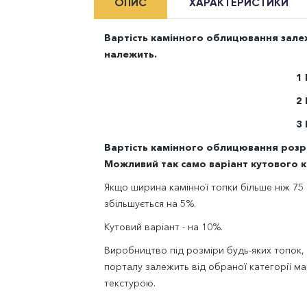
ОПИС
ХАРАКТЕРИСТИКИ
Вартість камінного облицювання залежи
належить.
1
2
3
Вартість камінного облицювання розрах
Можливий так само варіант кутового 
Якщо ширина камінної топки більше ніж 75 
збільшується на 5%.
Кутовий варіант - на 10%.
Виробництво під розміри будь-яких топок,
порталу залежить від обраної категорії мар
текстурою.