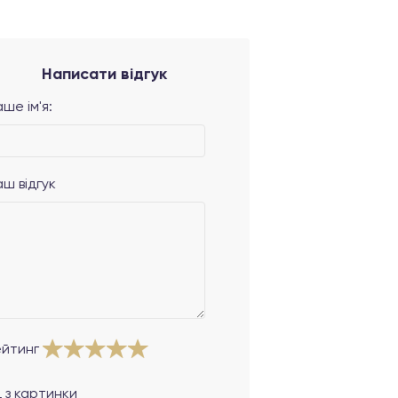
Написати відгук
ше ім'я:
аш відгук
ейтинг
 з картинки