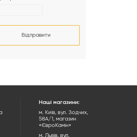
Відправити
Наші магазини:
а
м. Київ, вул. Зодчих,
58А/1, магазин
«ЄвроКамін»
м. Львів, вул.