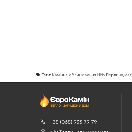
Теги:
Камінне облицювання Hitis Перлина
,
мат
+38 (068) 935 79 79
info@euro-kamin.com.ua