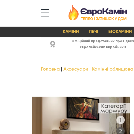
КАМІНИ
ПЕЧІ
БІОКАМІНИ
Офіційний представник провідни
європейських виробників
Головна
Аксесуари
Камінні облицюва