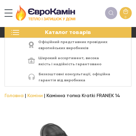
0
КАМІНИ
Каталог товарів
ПЕЧІ
БІОКАМІНИ
Офіційний представник провідних
ЕЛЕКТРОКАМІНИ
європейських виробників
РЕШІТКИ
Широкий ассортимент,
висока
АКСЕСУАРИ
якість
і
надійність
гарантовано
ХІМІЯ
Безкоштовні консультації, офіційна
МОНТАЖ
гарантія від виробника
ЕНЕРГОСИСТЕМИ
Головна
Каміни
Камінна топка Kratki FRANEK 14