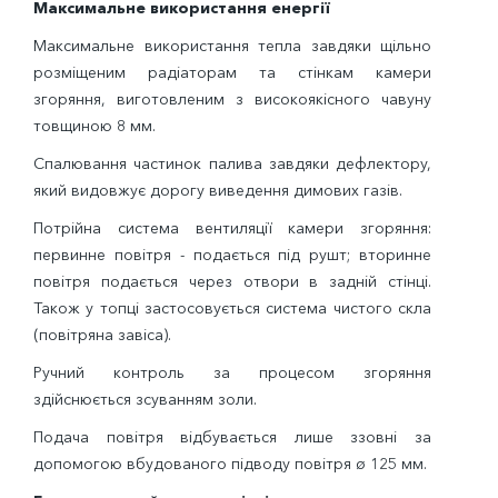
Максимальне використання енергії
Максимальне використання тепла завдяки щільно
розміщеним радіаторам та стінкам камери
згоряння, виготовленим з високоякісного чавуну
товщиною 8 мм.
Спалювання частинок палива завдяки дефлектору,
який видовжує дорогу виведення димових газів.
Потрійна система вентиляції камери згоряння:
первинне повітря - подається під рушт; вторинне
повітря подається через отвори в задній стінці.
Також у топці застосовується система чистого скла
(повітряна завіса).
Ручний контроль за процесом згоряння
здійснюється зсуванням золи.
Подача повітря відбувається лише ззовні за
допомогою вбудованого підводу повітря ø 125 мм.