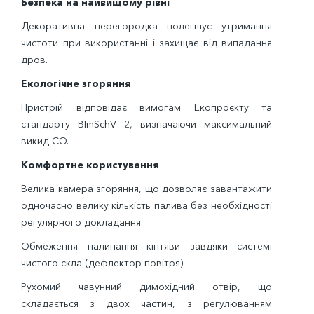
Безпека на найвищому рівні
Декоративна перегородка полегшує утримання
чистоти при використанні і захищає від випадання
дров.
Екологічне згоряння
Пристрій відповідає вимогам Екопроєкту та
стандарту BImSchV 2, визначаючи максимальний
викид CO.
Комфортне користування
Велика камера згоряння, що дозволяє завантажити
одночасно велику кількість палива без необхідності
регулярного докладання.
Обмеження налипання кіптяви завдяки системі
чистого скла (дефлектор повітря).
Рухомий чавунний димохідний отвір, що
складається з двох частин, з регулюванням