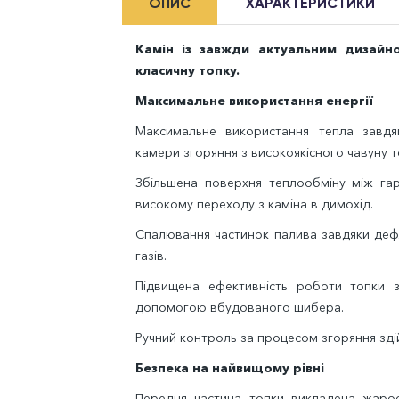
ОПИС
ХАРАКТЕРИСТИКИ
Камін із завжди актуальним дизайн
класичну топку.
Максимальне використання енергії
Максимальне використання тепла завдя
камери згоряння з високоякісного чавуну 
Збільшена поверхня теплообміну між га
високому переходу з каміна в димохід.
Спалювання частинок палива завдяки деф
газів.
Підвищена ефективність роботи топки 
допомогою вбудованого шибера.
Ручний контроль за процесом згоряння зді
Безпека на найвищому рівні
Передня частина топки викладена жарос