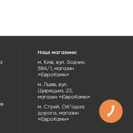
Наші магазини:
а
м. Київ, вул. Зодчих,
58А/1, магазин
«ЄвроКамін»
м. Львів, вул.
Щирецька, 23,
магазин «ЄвроКамін»
ня
м. Стрий, Обʼїздна
КНОПКА
дорога, магазин
ЗВ'ЯЗКУ
«ЄвроКамін»