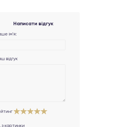
Написати відгук
ше ім'я:
аш відгук
ейтинг
 з картинки