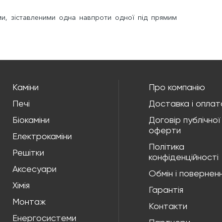
и, зіставленими одна навпроти одної під прямим
Каміни
Про компанію
Печі
Доставка і оплат
Біокаміни
Договір публічної
оферти
Електрокаміни
Політика
Решітки
конфіденційності
Аксесуари
Обмін і повернен
Хімія
Гарантія
Монтаж
Контакти
Енергосистеми