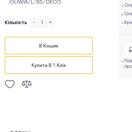
OLIWIA/L/BS/DECO
Опл
Оп
-
+
Кількість
Кр
В Кошик
По
Купити В 1 Клік
про