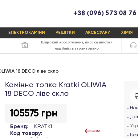
+38 (096) 573 08 76
ЕЛЕКТРОКАМІНИ
РЕШІТКИ
АКСЕСУАРИ
ХІМІЯ
х
Широкий ассортимент,
висока якість
і
надійність
гарантовано
OLIWIA 18 DECO ліве скло
Камінна топка Kratki OLIWIA
18 DECO ліве скло
Но
105575 грн
Дел
Ук
Бренд:
KRATKI
Код товару:
Без