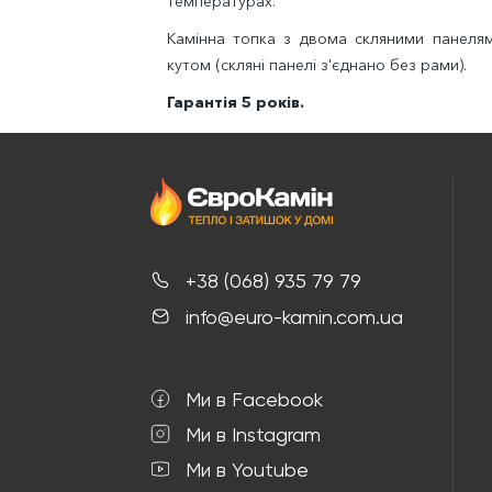
температурах.
Камінна топка з двома скляними панелям
кутом (скляні панелі з'єднано без рами).
Гарантія 5 років.
+38 (068) 935 79 79
info@euro-kamin.com.ua
Ми в Facebook
Ми в Instagram
Ми в Youtube