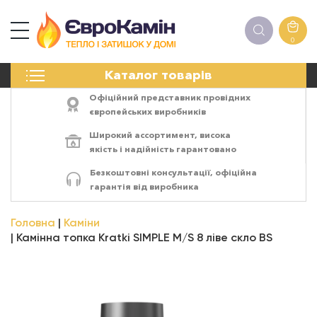
0
КАМІНИ
Каталог товарів
ПЕЧІ
БІОКАМІНИ
Офіційний представник провідних
ЕЛЕКТРОКАМІНИ
європейських виробників
РЕШІТКИ
Широкий ассортимент,
висока
АКСЕСУАРИ
якість
і
надійність
гарантовано
ХІМІЯ
Безкоштовні консультації, офіційна
МОНТАЖ
гарантія від виробника
ЕНЕРГОСИСТЕМИ
Головна
Каміни
Камінна топка Kratki SIMPLE M/S 8 ліве скло BS