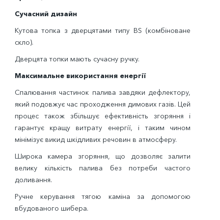
Сучасний дизайн
Кутова топка з дверцятами типу BS (комбіноване
скло).
Дверцята топки мають сучасну ручку.
Максимальне використання енергії
Спалювання частинок палива завдяки дефлектору,
який подовжує час проходження димових газів. Цей
процес також збільшує ефективність згоряння і
гарантує кращу витрату енергії, і таким чином
мінімізує викид шкідливих речовин в атмосферу.
Широка камера згоряння, що дозволяє залити
велику кількість палива без потреби частого
доливання.
Ручне керування тягою каміна за допомогою
вбудованого шибера.