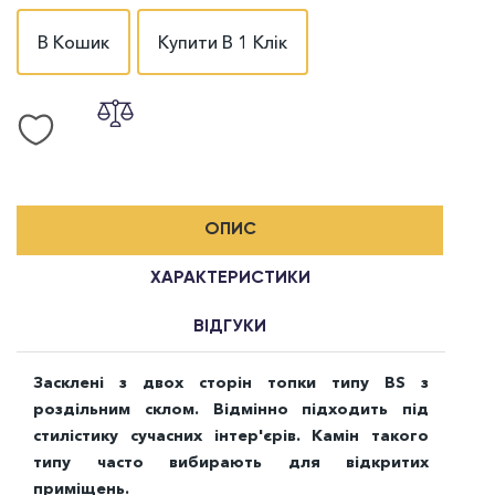
В Кошик
Купити В 1 Клік
ОПИС
ХАРАКТЕРИСТИКИ
ВІДГУКИ
Засклені з двох сторін топки типу ВS з
роздільним склом. Відмінно підходить під
стилістику сучасних інтер'єрів. Камін такого
типу часто вибирають для відкритих
приміщень.