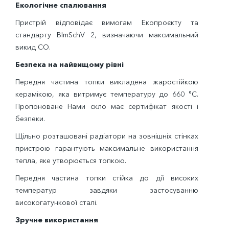
Екологічне спалювання
Пристрій відповідає вимогам Екопроєкту та
стандарту ВImSchV 2, визначаючи максимальний
викид СО.
Безпека на найвищому рівні
Передня частина топки викладена жаростійкою
керамікою, яка витримує температуру до 660 °С.
Пропоноване Нами скло має сертифікат якості і
безпеки.
Щільно розташовані радіатори на зовнішніх стінках
пристрою гарантують максимальне використання
тепла, яке утворюється топкою.
Передня частина топки стійка до дії високих
температур завдяки застосуванню
високогатункової сталі.
Зручне використання