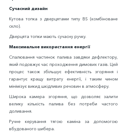
Сучасний дизайн
Кутова топка з дверцятами типу BS (комбіноване
скло).
Дверцята топки мають сучасну ручку.
Максимальне використання енергії
Спалювання частинок палива завдяки дефлектору,
який подовжує час проходження димових газів. Цей
процес також збільшує ефективність згоряння і
гарантує кращу витрату енергії, і таким чином
мінімізує викид шкідливих речовин в атмосферу.
Широка камера згоряння, що дозволяє залити
велику кількість палива без потреби частого
доливання.
Ручне керування тягою каміна за допомогою
вбудованого шибера.