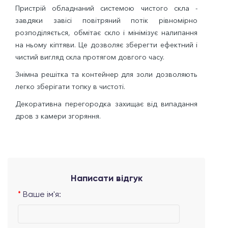
Пристрій обладнаний системою чистого скла -
завдяки завісі повітряний потік рівномірно
розподіляється, обмітає скло і мінімізує налипання
на ньому кіптяви. Це дозволяє зберегти ефектний і
чистий вигляд скла протягом довгого часу.
Знімна решітка та контейнер для золи дозволяють
легко зберігати топку в чистоті.
Декоративна перегородка захищає від випадання
дров з камери згоряння.
Написати відгук
Ваше ім'я: