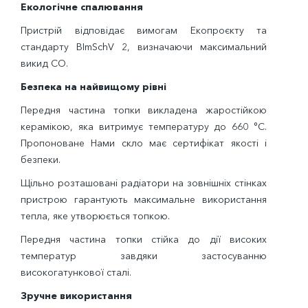
Екологічне спалювання
Пристрій відповідає вимогам Екопроєкту та
стандарту ВImSchV 2, визначаючи максимальний
викид СО.
Безпека на найвищому рівні
Передня частина топки викладена жаростійкою
керамікою, яка витримує температуру до 660 °С.
Пропоноване Нами скло має сертифікат якості і
безпеки.
Щільно розташовані радіатори на зовнішніх стінках
пристрою гарантують максимальне використання
тепла, яке утворюється топкою.
Передня частина топки стійка до дії високих
температур завдяки застосуванню
високогатункової сталі.
Зручне використання