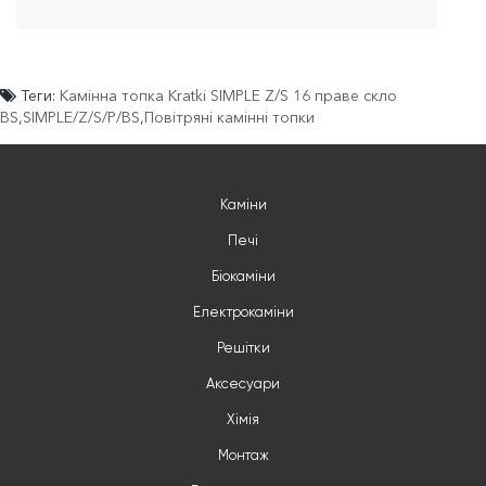
Теги:
Камінна топка Kratki SIMPLE Z/S 16 праве скло
BS
,
SIMPLE/Z/S/P/BS
,
Повітряні камінні топки
Каміни
Печі
Біокаміни
Електрокаміни
Решітки
Аксесуари
Хімія
Монтаж