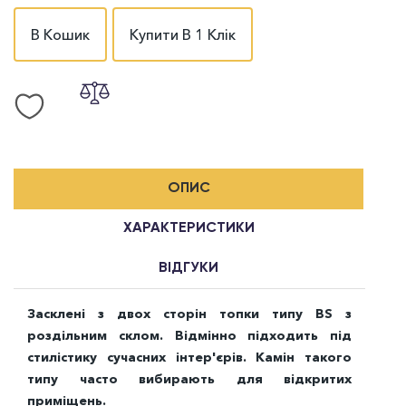
В Кошик
Купити В 1 Клік
ОПИС
ХАРАКТЕРИСТИКИ
ВІДГУКИ
Засклені з двох сторін топки типу ВS з
роздільним склом. Відмінно підходить під
стилістику сучасних інтер'єрів. Камін такого
типу часто вибирають для відкритих
приміщень.