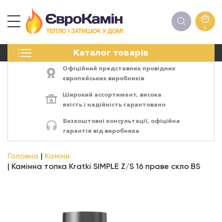
0
КАМІНИ
Каталог товарів
ПЕЧІ
БІОКАМІНИ
Офіційний представник провідних
ЕЛЕКТРОКАМІНИ
європейських виробників
РЕШІТКИ
Широкий ассортимент,
висока
АКСЕСУАРИ
якість
і
надійність
гарантовано
ХІМІЯ
Безкоштовні консультації, офіційна
МОНТАЖ
гарантія від виробника
ЕНЕРГОСИСТЕМИ
Головна
Каміни
Камінна топка Kratki SIMPLE Z/S 16 праве скло BS