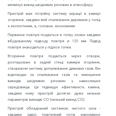
мінімізує викид шкідливих речовин в атмосферу.
Пристрій має потрійну систему аерації в камері
згоряння, завдяки якій спалювання деревини у топці
є екологічним, а, головне, економним.
Первинне повітря подається в топку ззовні завдяки
вбудованому підводу повітря ø 125 мм. Підвід
повітря знаходиться у підлозі топки.
Вторинне повітря подається через отвори,
розташовані в задній стінці камери згоряння,
створюючи систему допалювання димових газів. Він
відповідає за спалювання газів та зменшення
викидів шкідливих речовин у навколишнє
середовище. Це підвищує ефективність каміна,
завдяки чому пристрій досягає дуже низьких
параметрів викидів CO (низький викид CO).
Пристрій обладнаний системою чистого скла -
завдяки завісі повітряний потік рівномірно