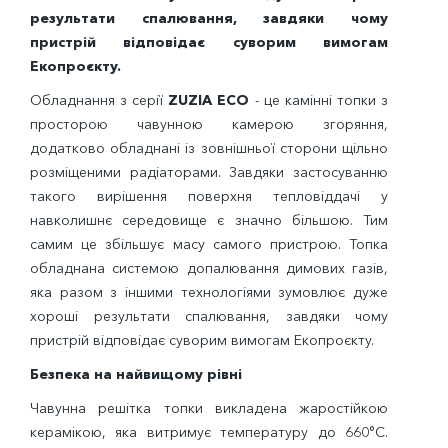
результати спалювання, завдяки чому
пристрій відповідає суворим вимогам
Екопроєкту.
Обладнання з серії
ZUZIA ECO
- це камінні топки з
просторою чавунною камерою згоряння,
додатково обладнані із зовнішньої сторони щільно
розміщеними радіаторами. Завдяки застосуванню
такого вирішення поверхня тепловіддачі у
навколишнє середовище є значно більшою. Тим
самим це збільшує масу самого пристрою. Топка
обладнана системою допалювання димових газів,
яка разом з іншими технологіями зумовлює дуже
хороші результати спалювання, завдяки чому
пристрій відповідає суворим вимогам Екопроєкту.
Безпека на найвищому рівні
Чавунна решітка топки викладена жаростійкою
керамікою, яка витримує температуру до 660°C.