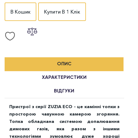
В Кошик
Купити В 1 Клік
ОПИС
ХАРАКТЕРИСТИКИ
ВІДГУКИ
Пристрої з серії ZUZIA ECO - це камінні топки з
просторою чавунною камерою згоряння.
Топка обладнана системою допалювання
димових газів, яка разом з іншими
технологіями зумовлює дуже хороші