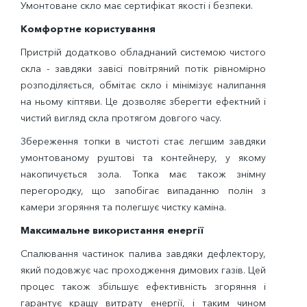
Умонтоване скло має сертифікат якості і безпеки.
Комфортне користування
Пристрій додатково обладнаний системою чистого
скла - завдяки завісі повітряний потік рівномірно
розподіляється, обмітає скло і мінімізує налипання
на ньому кіптяви. Це дозволяє зберегти ефектний і
чистий вигляд скла протягом довгого часу.
Збереження топки в чистоті стає легшим завдяки
умонтованому руштові та контейнеру, у якому
накопичується зола. Топка має також знімну
перегородку, що запобігає випаданню полін з
камери згоряння та полегшує чистку каміна.
Максимальне використання енергії
Спалювання частинок палива завдяки дефлектору,
який подовжує час проходження димових газів. Цей
процес також збільшує ефективність згоряння і
гарантує кращу витрату енергії, і таким чином