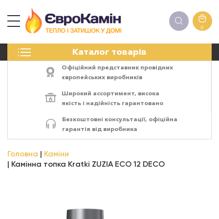
0
КАМІНИ
Каталог товарів
ПЕЧІ
БІОКАМІНИ
Офіційний представник провідних
ЕЛЕКТРОКАМІНИ
європейських виробників
РЕШІТКИ
Широкий ассортимент,
висока
АКСЕСУАРИ
якість
і
надійність
гарантовано
ХІМІЯ
Безкоштовні консультації, офіційна
МОНТАЖ
гарантія від виробника
ЕНЕРГОСИСТЕМИ
Головна
Каміни
Камінна топка Kratki ZUZIA ECO 12 DECO