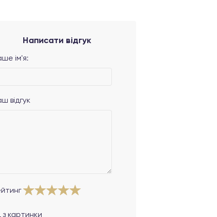
Написати відгук
ше ім'я:
аш відгук
ейтинг
 з картинки