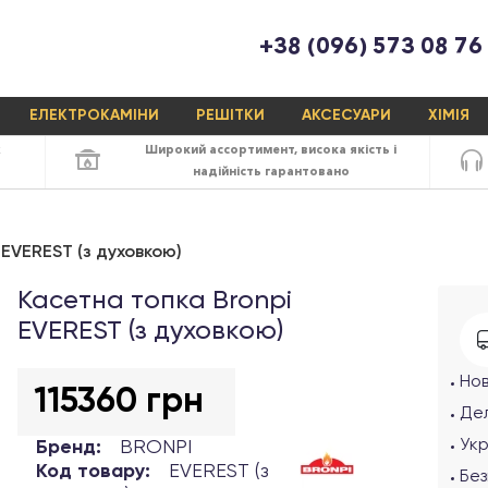
+38 (096) 573 08 76
ЕЛЕКТРОКАМІНИ
РЕШІТКИ
АКСЕСУАРИ
ХІМІЯ
х
Широкий ассортимент,
висока якість
і
надійність
гарантовано
 EVEREST (з духовкою)
Касетна топка Bronpi
EVEREST (з духовкою)
Но
115360 грн
Дел
Ук
Бренд:
BRONPI
Код товару:
EVEREST (з
Без