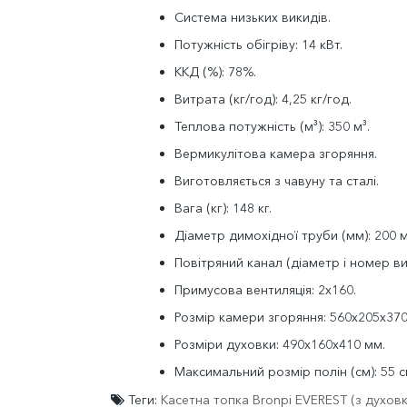
Система низьких викидів.
Потужність обігріву: 14 кВт.
ККД (%): 78%.
Витрата (кг/год): 4,25 кг/год.
Теплова потужність (м³): 350 м³.
Вермикулітова камера згоряння.
Виготовляється з чавуну та сталі.
Вага (кг): 148 кг.
Діаметр димохідної труби (мм): 200 
Повітряний канал (діаметр і номер вих
Примусова вентиляція: 2х160.
Розмір камери згоряння: 560x205x370
Розміри духовки: 490x160x410 мм.
Максимальний розмір полін (см): 55 с
Теги:
Касетна топка Bronpi EVEREST (з духов