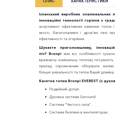
ОПИС
ХАРАКТЕРИСТИКИ
Іспанський виробник опалювальних п
інноваційні технології горіння з тра
асортимент ефективних камінних топок і
якості, багатопаливні і дров'яні печі 
ефективності та згоряння.
Шукаєте приголомшливу, інноваці
піч? Bronpi
має всі особливості сучасн
вражаючу номінальну теплову потужність
прилад спроможним обігрівати велик
більше унікальності та тепла Вашій домівці.
Касетна топка Bronpi EVEREST (з духо
Подвійний допал.
Духовка системи Surround.
Система "Чистого скла".
Система безпеки в вентиляторах.