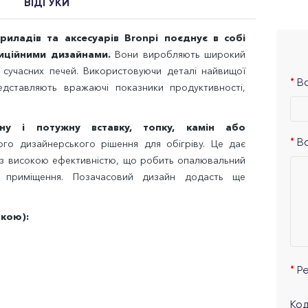
ВІДГУКИ
риладів та аксесуарів Bronpi поєднує в собі
диційними дизайнами.
Вони виробляють широкий
 сучасних печей. Використовуючи деталі найвищої
Ва
представляють вражаючі показники продуктивності,
йну і потужну вставку, топку, камін або
ого дизайнерського рішення для обігріву. Це дає
В
 з високою ефективністю, що робить опалювальний
і приміщення. Позачасовий дизайн додасть ще
вкою):
Р
Код