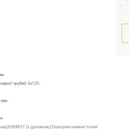
мм.
ідної труби): 2x120.
 мм.
м.
кою)
,
EVEREST (з духовкою)
,
Повітряні камінні топки