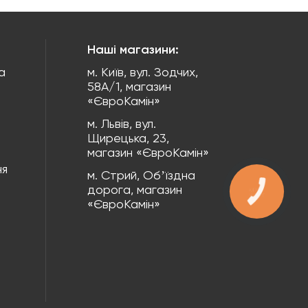
Наші магазини:
а
м. Київ, вул. Зодчих,
58А/1, магазин
«ЄвроКамін»
м. Львів, вул.
Щирецька, 23,
магазин «ЄвроКамін»
ня
м. Стрий, Обʼїздна
дорога, магазин
КНОПКА
ЗВ'ЯЗКУ
«ЄвроКамін»