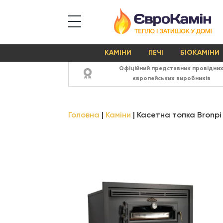
КАМІНИ
ПЕЧІ
БІОКАМІНИ
Офіційний представник провідни
європейських виробників
Головна
Каміни
Касетна топка Bronpi