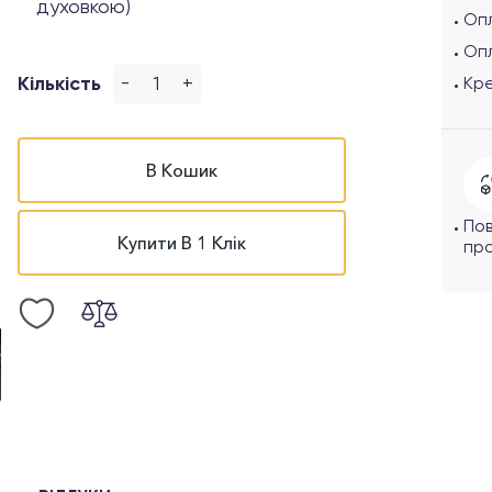
духовкою)
Опл
Оп
-
+
Кількість
Кр
В Кошик
По
Купити В 1 Клік
про