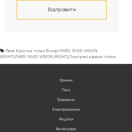
Відправити
Теги:
Касетна топка Bronpi PARIS 90-ED VISION
(RIGHT)
,
PARIS 90-ED VISION (RIGHT)
,
Повітряні камінні топки
Каміни
Печі
Біокаміни
Електрокаміни
Решітки
Аксесуари