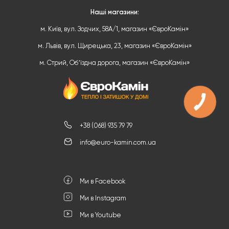
Наші магазини:
м. Київ, вул. Зодчих, 58А/1, магазин «ЄвроКамін»
м. Львів, вул. Щирецька, 23, магазин «ЄвроКамін»
м. Стрий, Обʼїздна дорога, магазин «ЄвроКамін»
+38 (068) 935 79 79
info@euro-kamin.com.ua
Ми в Facebook
Ми в Instagram
Ми в Youtube