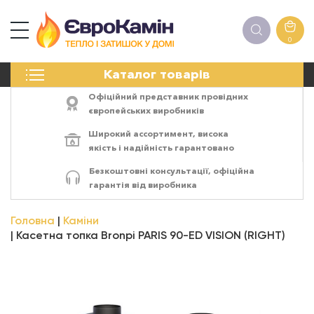
0
КАМІНИ
Каталог товарів
ПЕЧІ
БІОКАМІНИ
Офіційний представник провідних
ЕЛЕКТРОКАМІНИ
європейських виробників
РЕШІТКИ
Широкий ассортимент,
висока
АКСЕСУАРИ
якість
і
надійність
гарантовано
ХІМІЯ
Безкоштовні консультації, офіційна
МОНТАЖ
гарантія від виробника
ЕНЕРГОСИСТЕМИ
Головна
Каміни
Касетна топка Bronpi PARIS 90-ED VISION (RIGHT)