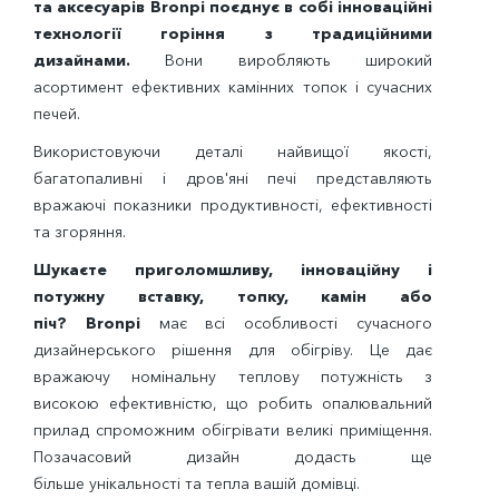
та аксесуарів Bronpi поєднує в собі інноваційні
технології горіння з традиційними
дизайнами.
Вони виробляють широкий
асортимент ефективних камінних топок і сучасних
печей.
Використовуючи деталі найвищої якості,
багатопаливні і дров'яні печі представляють
вражаючі показники продуктивності, ефективності
та згоряння.
Шукаєте приголомшливу, інноваційну і
потужну вставку, топку, камін або
піч? Bronpi
має всі особливості сучасного
дизайнерського рішення для обігріву. Це дає
вражаючу номінальну теплову потужність з
високою ефективністю, що робить опалювальний
прилад спроможним обігрівати великі приміщення.
Позачасовий дизайн додасть ще
більше унікальності та тепла вашій домівці.