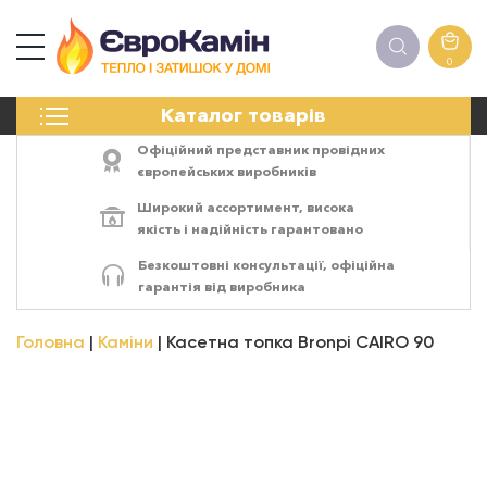
0
КАМІНИ
Каталог товарів
ПЕЧІ
БІОКАМІНИ
Офіційний представник провідних
ЕЛЕКТРОКАМІНИ
європейських виробників
РЕШІТКИ
Широкий ассортимент,
висока
АКСЕСУАРИ
якість
і
надійність
гарантовано
ХІМІЯ
Безкоштовні консультації, офіційна
МОНТАЖ
гарантія від виробника
ЕНЕРГОСИСТЕМИ
Головна
Каміни
Касетна топка Bronpi CAIRO 90