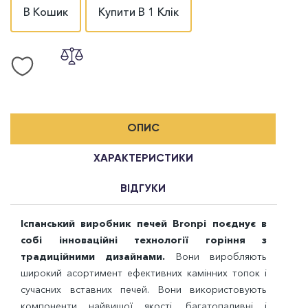
В Кошик
Купити В 1 Клік
ОПИС
ХАРАКТЕРИСТИКИ
ВІДГУКИ
Іспанський виробник печей Bronpi поєднує в
собі інноваційні технології горіння з
традиційними дизайнами.
Вони виробляють
широкий асортимент ефективних камінних топок і
сучасних вставних печей. Вони використовують
компоненти найвищої якості, багатопаливні і