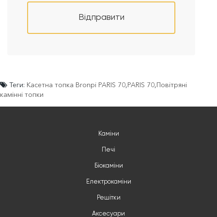
Відправити
Теги:
Касетна топка Bronpi PARIS 70
,
PARIS 70
,
Повітряні
камінні топки
Каміни
Печі
Біокаміни
Електрокаміни
Решітки
Аксесуари