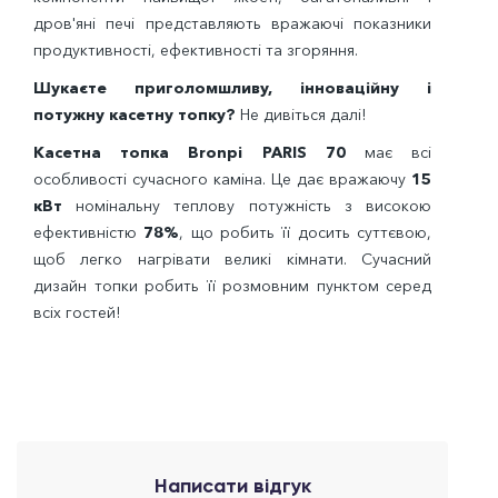
дров'яні печі представляють вражаючі показники
продуктивності, ефективності та згоряння.
Шукаєте приголомшливу, інноваційну і
потужну касетну топку?
Не дивіться далі!
Касетна топка Bronpi PARIS 70
має всі
особливості сучасного каміна. Це дає вражаючу
15
кВт
номінальну теплову потужність з високою
ефективністю
78%
, що робить її досить суттєвою,
щоб легко нагрівати великі кімнати. Сучасний
дизайн топки робить її розмовним пунктом серед
всіх гостей!
Написати відгук