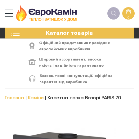
0
КАМІНИ
Каталог товарів
ПЕЧІ
БІОКАМІНИ
Офіційний представник провідних
ЕЛЕКТРОКАМІНИ
європейських виробників
РЕШІТКИ
Широкий ассортимент,
висока
АКСЕСУАРИ
якість
і
надійність
гарантовано
ХІМІЯ
Безкоштовні консультації, офіційна
МОНТАЖ
гарантія від виробника
ЕНЕРГОСИСТЕМИ
Головна
Каміни
Касетна топка Bronpi PARIS 70