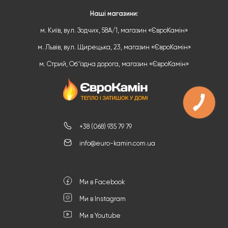
Наші магазини:
м. Київ, вул. Зодчих, 58А/1, магазин «ЄвроКамін»
м. Львів, вул. Щирецька, 23, магазин «ЄвроКамін»
м. Стрий, Обʼїздна дорога, магазин «ЄвроКамін»
+38 (068) 935 79 79
info@euro-kamin.com.ua
Ми в Facebook
Ми в Instagram
Ми в Youtube