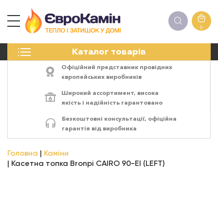
0
КАМІНИ
Каталог товарів
ПЕЧІ
БІОКАМІНИ
Офіційний представник провідних
ЕЛЕКТРОКАМІНИ
європейських виробників
РЕШІТКИ
Широкий ассортимент,
висока
АКСЕСУАРИ
якість
і
надійність
гарантовано
ХІМІЯ
Безкоштовні консультації, офіційна
МОНТАЖ
гарантія від виробника
ЕНЕРГОСИСТЕМИ
Головна
Каміни
Касетна топка Bronpi CAIRO 90-EI (LEFT)