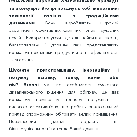
Іспанський виробник опалювальних приладів
та аксесуарів Bronpi поєднує в собі інноваційні
технології горіння з традиційними
дизайнами.
Вони виробляють широкий
асортимент ефективних камінних топок і сучасних
печей. Використовуючи деталі найвищої якості,
багатопаливні і дров'яні печі представляють
вражаючі показники продуктивності, ефективності
та згоряння.
Шукаєте приголомшливу, інноваційну і
потужну вставку, топку, камін або
піч? Bronpi
має всі особливості сучасного
дизайнерського рішення для обігріву. Це дає
вражаючу номінальну теплову потужність з
високою ефективністю, що робить опалювальний
прилад спроможним обігрівати великі приміщення.
Позачасовий дизайн додасть ще
більше унікальності та тепла Вашій домівці.