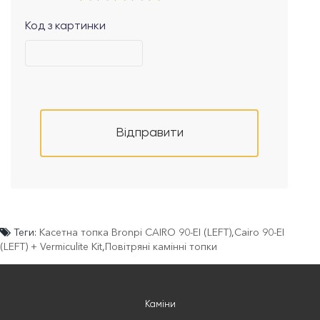
Код з картинки
Відправити
Теги:
Касетна топка Bronpi CAIRO 90-EI (LEFT)
,
Cairo 90-EI
(LEFT) + Vermiculite Kit
,
Повітряні камінні топки
Каміни