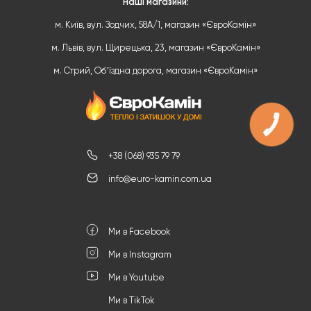
Наші магазини:
м. Київ, вул. Зодчих, 58А/1, магазин «ЄвроКамін»
м. Львів, вул. Щирецька, 23, магазин «ЄвроКамін»
м. Стрий, Обʼїздна дорога, магазин «ЄвроКамін»
+38 (068) 935 79 79
info@euro-kamin.com.ua
Ми в Facebook
Ми в Instagram
Ми в Youtube
Ми в TikTok