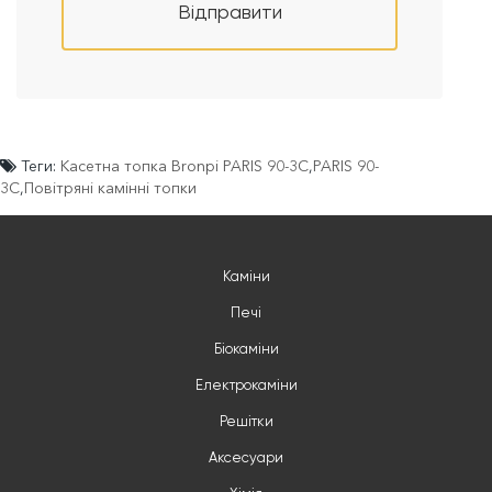
Відправити
Теги:
Касетна топка Bronpi PARIS 90-3C
,
PARIS 90-
3C
,
Повітряні камінні топки
Каміни
Печі
Біокаміни
Електрокаміни
Решітки
Аксесуари