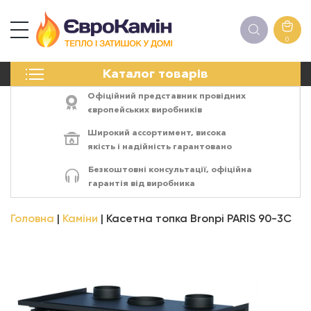
0
КАМІНИ
Каталог товарів
ПЕЧІ
БІОКАМІНИ
Офіційний представник провідних
ЕЛЕКТРОКАМІНИ
європейських виробників
РЕШІТКИ
Широкий ассортимент,
висока
АКСЕСУАРИ
якість
і
надійність
гарантовано
ХІМІЯ
Безкоштовні консультації, офіційна
МОНТАЖ
гарантія від виробника
ЕНЕРГОСИСТЕМИ
Головна
Каміни
Касетна топка Bronpi PARIS 90-3C