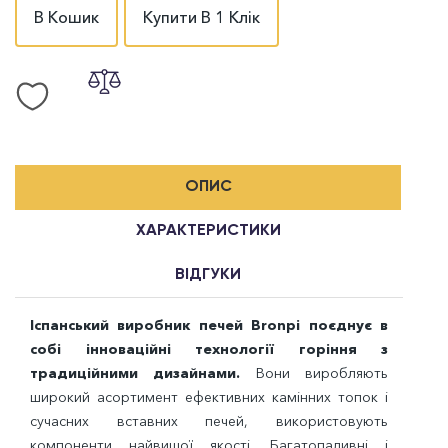
В Кошик
Купити В 1 Клік
ОПИС
ХАРАКТЕРИСТИКИ
ВІДГУКИ
Іспанський виробник печей Bronpi поєднує в
собі інноваційні технології горіння з
традиційними дизайнами.
Вони виробляють
широкий асортимент ефективних камінних топок і
сучасних вставних печей, використовують
компоненти найвищої якості. Багатопаливні і