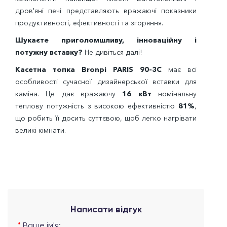
дров'яні печі представляють вражаючі показники
продуктивності, ефективності та згоряння.
Шукаєте приголомшливу, інноваційну і
потужну вставку?
Не дивіться далі!
Касетна топка Bronpi PARIS 90-3C
має всі
особливості сучасної дизайнерської вставки для
каміна. Це дає вражаючу
16 кВт
номінальну
теплову потужність з високою ефективністю
81%
,
що робить її досить суттєвою, щоб легко нагрівати
великі кімнати.
Написати відгук
Ваше ім'я: