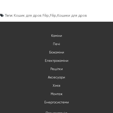
Теги:
Кошик для дров Filip
,
Filip
,
Кошики для дров
Каміни
Печі
Біокаміни
Електрокаміни
Решітки
Аксесуари
Хімія
Монтаж
Енергосистеми