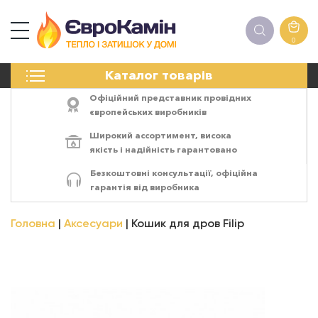
0
КАМІНИ
Каталог товарів
ПЕЧІ
БІОКАМІНИ
Офіційний представник провідних
ЕЛЕКТРОКАМІНИ
європейських виробників
РЕШІТКИ
Широкий ассортимент,
висока
АКСЕСУАРИ
якість
і
надійність
гарантовано
ХІМІЯ
Безкоштовні консультації, офіційна
МОНТАЖ
гарантія від виробника
ЕНЕРГОСИСТЕМИ
Головна
Аксесуари
Кошик для дров Filip