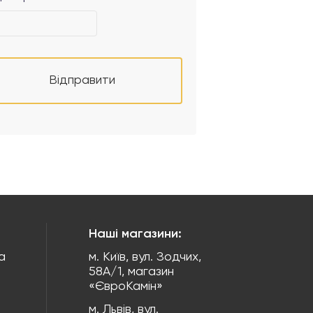
Відправити
Наші магазини:
а
м. Київ, вул. Зодчих,
58А/1, магазин
«ЄвроКамін»
м. Львів, вул.