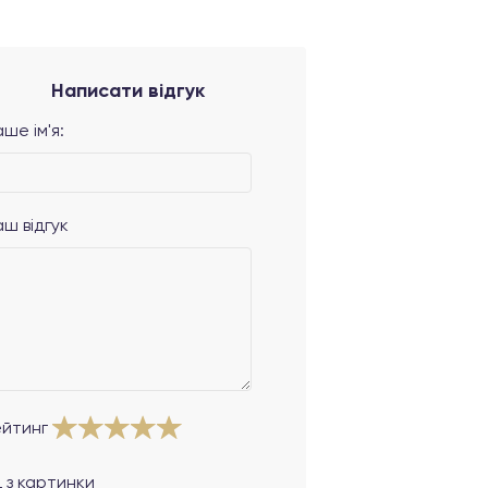
Написати відгук
ше ім'я:
аш відгук
ейтинг
 з картинки