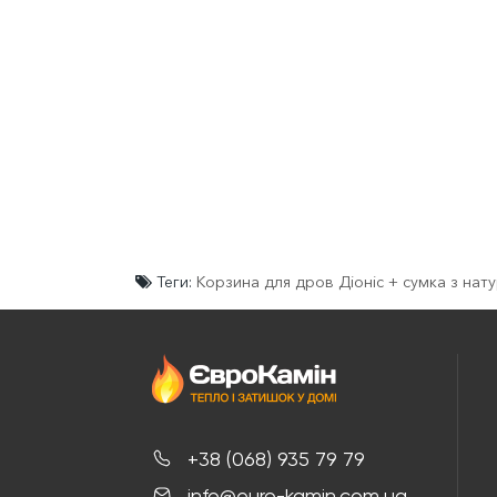
Теги:
Корзина для дров Діоніс + сумка з нат
+38 (068) 935 79 79
info@euro-kamin.com.ua