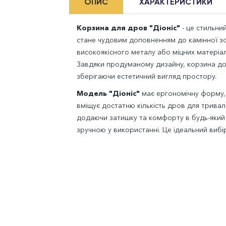
ОПИС
ХАРАКТЕРИСТИКИ
Корзина для дров "Діоніс"
- це стильни
стане чудовим доповненням до камінної зо
високоякісного металу або міцних матеріалі
Завдяки продуманому дизайну, корзина доз
зберігаючи естетичний вигляд простору.
Модель "Діоніс"
має ергономічну форму, 
вміщує достатню кількість дров для тривал
додаючи затишку та комфорту в будь-який 
зручною у використанні. Це ідеальний вибір