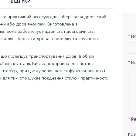
ВІДГУКИ
й та практичний аксесуар для зберігання дров, який
ни або дров'яної печі. Виготовлена з
в, вона забезпечує надійність і довговічність.
Ва
воляє зберігати дрова в порядку та зручності,
що полегшує транспортування дров. Її об'єм
ої експлуатації. Виглядає корзина елегантно,
В
інтер'єр, при цьому залишається функціональною і
 для тих, хто шукає поєднання стилю і практичності.
Р
Код