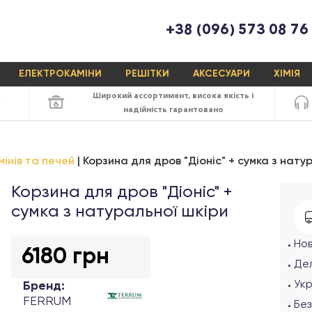
+38 (096) 573 08 76
ЕЛЕКТРОКАМІНИ
РЕШІТКИ
АКСЕСУАРИ
ХІМІЯ
х
Широкий ассортимент,
висока якість
і
надійність
гарантовано
інів та печей
Корзина для дров "Діоніс" + сумка з нату
Корзина для дров "Діоніс" +
сумка з натуральної шкіри
Но
6180 грн
Дел
Ук
Бренд:
FERRUM
Без