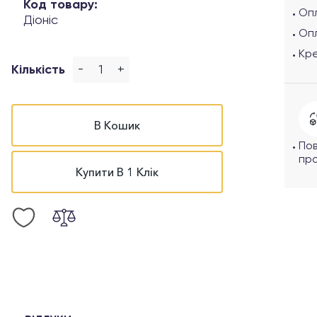
Код товару:
Опл
Діоніс
Оп
Кр
-
+
Кількість
В Кошик
По
про
Купити В 1 Клік