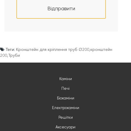
Відправити
Теги:
Кронштейн для кріплення труб Ø200
,
кронштейн
200
,
Труби
Каміни
Печі
Біокаміни
Електрокаміни
Решітки
Аксесуари