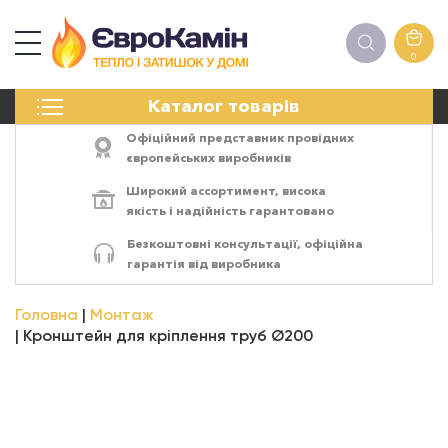
0
КАМІНИ
Каталог товарів
ПЕЧІ
БІОКАМІНИ
Офіційний представник провідних
ЕЛЕКТРОКАМІНИ
європейських виробників
РЕШІТКИ
Широкий ассортимент,
висока
АКСЕСУАРИ
якість
і
надійність
гарантовано
ХІМІЯ
Безкоштовні консультації, офіційна
МОНТАЖ
гарантія від виробника
ЕНЕРГОСИСТЕМИ
Головна
Монтаж
Кронштейн для кріплення труб Ø200