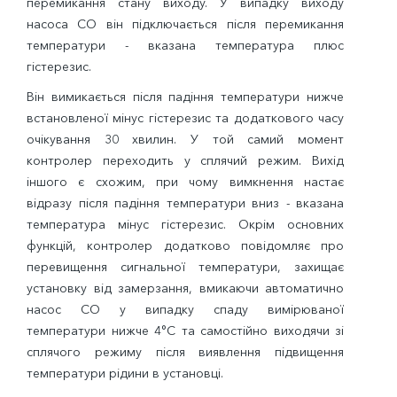
перемикання стану виходу. У випадку виходу
насоса СО він підключається після перемикання
температури - вказана температура плюс
гістерезис.
Він вимикається після падіння температури нижче
встановленої мінус гістерезис та додаткового часу
очікування 30 хвилин. У той самий момент
контролер переходить у сплячий режим. Вихід
іншого є схожим, при чому вимкнення настає
відразу після падіння температури вниз - вказана
температура мінус гістерезис. Окрім основних
функцій, контролер додатково повідомляє про
перевищення сигнальної температури, захищає
установку від замерзання, вмикаючи автоматично
насос СО у випадку спаду вимірюваної
температури нижче 4°C та самостійно виходячи зі
сплячого режиму після виявлення підвищення
температури рідини в установці.