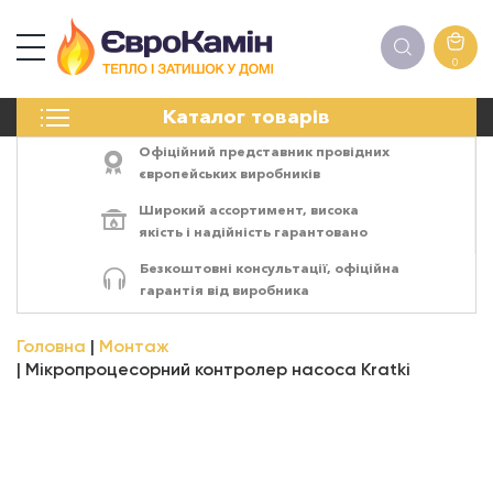
0
КАМІНИ
Каталог товарів
ПЕЧІ
БІОКАМІНИ
Офіційний представник провідних
ЕЛЕКТРОКАМІНИ
європейських виробників
РЕШІТКИ
Широкий ассортимент,
висока
АКСЕСУАРИ
якість
і
надійність
гарантовано
ХІМІЯ
Безкоштовні консультації, офіційна
МОНТАЖ
гарантія від виробника
ЕНЕРГОСИСТЕМИ
Головна
Монтаж
Мікропроцесорний контролер насоса Kratki