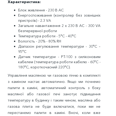
Характеристика:
Блок живлення - 230 В АС
Енергоспоживання (контролер без зовнішніх
пристроїв) - 2.3 VA
Загальне навантаження 2 х 230 В АС - 300 VА
безперервної роботи
Температура роботи - 5°C - 40°C
Вологість - 20% - 80% RH
Діапазон регулювання температури - 30°C –
95°C
Датчик температури - PT-100 з силіконовим
кабелем (температура роботи кабелю - 60°C -
180°C, короткочасний 220°C).
Управління масляною чи газовою піччю в комплекті
з каміном настає автоматично. Якщо ми почнемо
палити в каміні, автоматичний контроль з боку
масляної або газової печі занотує підвищення
температуру в будинку і таким чином, масляна або
газова плита не буде включатися, поки ми не
перестанемо палити в каміні. Вночі, коли вже